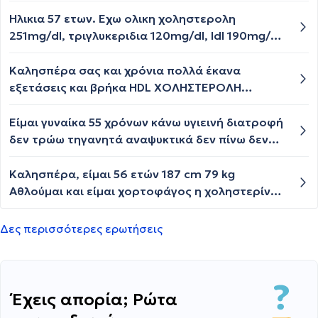
πόδια μου ήταν βαριά και δεν μπορούσα να
πρόσφατα αιματολογικές.Ειχα ολική
σηκωθώ από καθιστή θέση αισθανόμουν έντονη
χοληστερόλη 228, HDL 87, LDL 122,
Ηλικια 57 ετων. Εχω ολικη χοληστερολη
κόπωση και πόνο στους μύες στα χέρια και στα
τριγλυκερίδια 94, NON HDL 141 και Lp(a) 56,5.
251mg/dl, τριγλυκεριδια 120mg/dl, ldl 190mg/dl
πόδια κυρίως. παρατήρησα ότι όταν δεν πάρω
Ποια είναι η γνώμη σας?
hdl 49mg/dl. Hashimoto (θυρεοειδίτιδα).
το χάπι το πρόβλημα μειώνεται. Μπορεί το χάπι
Πρεπει να παρω στατινες?
Καλησπέρα σας και χρόνια πολλά έκανα
να μου δημιουργεί πρόβλημα στους μύες και
εξετάσεις και βρήκα HDL ΧΟΛΗΣΤΕΡΟΛΗ
κόπωση? ευχαριστώ
39mg/dl ΧΟΛΗΣΤΕΡΟΛΗ ΟΛΙΚΗ 204mg/dl LDL
ΧΟΛΗΣΤΕΡΟΛΗ 139 mg/dl καπνίζω 1 πακέτο την
Είμαι γυναίκα 55 χρόνων κάνω υγιεινή διατροφή
ημέρα Είμαι 95 κιλά με 1.74 ύψος Δεν
δεν τρώω τηγανητά αναψυκτικά δεν πίνω δεν
γυμνάζομαι Τι πρέπει να κάνω χρήζει κάποιο
τρώω αλλαντικά λιπαρά κρέας πολύ λίγο
φαρμακευτική αγωγή η LPAa είναι σημαντικά
μοσχάρι κυρίως δύο φορές το μήνα ίσως τρώω
Καλησπέρα, είμαι 56 ετών 187 cm 79 kg
υψηλή έχω κίνδυνο? Ευχαριστώ
όσπρια λαχανικά φρούτα αβοκάντο αμύγδαλα
Αθλούμαι και είμαι χορτοφάγος η χοληστερίνη
ανάλατα καρύδια ταχίνι μέλι και έχω
είναι 182 η ldl 115. η hdl 44 τα τριγλυκερίδια 100
τριγλυκερίδια φυσιολογικά λιποπρωτεϊνών
και το σάκχαρο 104 χωρίς να τρώω γλυκά
Δες περισσότερες ερωτήσεις
επίσης φυσιολογική αλλά χοληστερίνη 285!!!!!!
πρέπει να προσέξω κάτι? ευχαριστώ
έχω φουλ άγχος. Και φέτος δεν πήγα
γυμναστήριο μετά από 35 χρόνια που
γυμνάζομαι εντατικά. Τι φταίει?
Έχεις απορία; Ρώτα