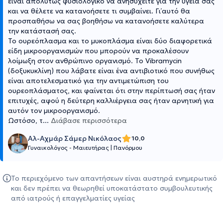
είναι απολύτως φυσιολογικό να ανησυχείτε για την υγεία σας
και να θέλετε να κατανοήσετε τι συμβαίνει. Γι΄αυτό θα
προσπαθήσω να σας βοηθήσω να κατανοήσετε καλύτερα
την κατάστασή σας.
Το ουρεόπλασμα και το μυκοπλάσμα είναι δύο διαφορετικά
είδη μικροοργανισμών που μπορούν να προκαλέσουν
λοίμωξη στον ανθρώπινο οργανισμό. Το Vibramycin
(δοξυκυκλίνη) που λάβατε είναι ένα αντιβιοτικό που συνήθως
είναι αποτελεσματικό για την αντιμετώπιση του
ουρεοπλάσματος, και φαίνεται ότι στην περίπτωσή σας ήταν
επιτυχές, αφού η δεύτερη καλλιέργεια σας ήταν αρνητική για
αυτόν τον μικροοργανισμό.
Ωστόσο, τ
...
Διάβασε περισσότερα
Αλ-Αχμάρ Σάμερ Νικόλαος
10,0
Γυναικολόγος - Μαιευτήρας
|
Πανόρμου
Το περιεχόμενο των απαντήσεων είναι αυστηρά ενημερωτικό
και δεν πρέπει να θεωρηθεί υποκατάστατο συμβουλευτικής
από ιατρούς ή επαγγελματίες υγείας