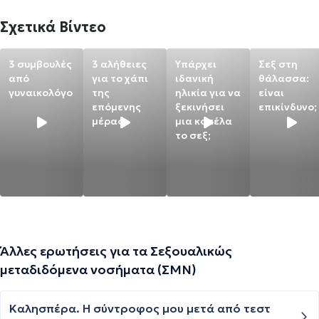
Σχετικά Βίντεο
3 συμβουλές
3 αλήθειες
Υπάρχει
Σεξ στη
από
για το χάπι
ιδανική
θάλασσα:
γυναικολόγο
της
ηλικία για να
είναι
επόμενης
ξεκινήσει
επικίνδυνο;
μέρας
μια κοπέλα
το σεξ;
Άλλες ερωτήσεις για τα Σεξουαλικώς
μεταδιδόμενα νοσήματα (ΣΜΝ)
Καλησπέρα. Η σύντροφος μου μετά από τεστ