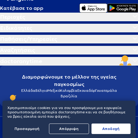
απόφαση χειρουργικής αφαίρεσης μετά
Κατέβασε το app
ξεμπερδευω απ' όλο αυτό;σε περίπτωση
αναμονής και παρακολούθησης υπάρχει
Περιοχές
κίνδυνος; Σας ευχαριστώ πολύ εκ των
Ειδικότητες
προτέρων!
Παθήσεις/Υπηρεσίες
Αναζητήσεις
doctoranytime
Διαμορφώνουμε το μέλλον της υγείας
παγκοσμίως
Ελλάδα
Βέλγιο
Μεξικό
Κολομβία
Εκουαδόρ
Γουατεμάλα
Βραζιλία
Χρησιμοποιούμε cookies για να σου προσφέρουμε μια κορυφαία
προσωποποιημένη εμπειρία doctoranytime και να σε βοηθήσουμε
να βρεις εύκολα αυτό που ψάχνεις.
Οροι χρήσης
Cookies
Πολιτική προστασίας προσωπικού απορρήτου
Προσαρμογή
Απόρριψη
Aποδοχή
© 2026 doctoranytime