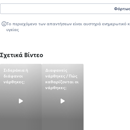
Φόρτωσ
Το περιεχόμενο των απαντήσεων είναι αυστηρά ενημερωτικό κ
υγείας
Σχετικά Βίντεο
Σιδεράκια ή
Διαφανείς
διάφανοι
νάρθηκες / Πώς
νάρθηκες;
καθαρίζονται οι
νάρθηκες;