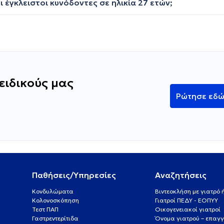
 έγκλειστοι κυνόδοντες σε ηλικία 27 ετών;
ειδικούς μας
Ρώτησε εδ
Παθήσεις/Υπηρεσίες
Αναζητήσεις
Κονδυλώματα
Βιντεοκλήση με γιατρό
Κολονοσκόπηση
Γιατροί ΠΕΔΥ - ΕΟΠΥΥ
Τεστ ΠΑΠ
Οικογενειακοί γιατροί
Γαστρεντερίτιδα
Όνομα γιατρού – επαγγ