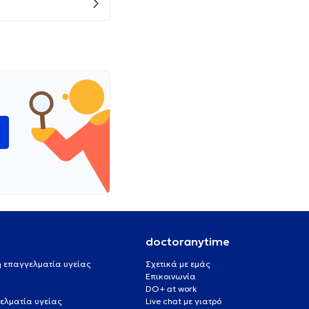
ώ
doctoranytime
 ή επαγγελματία υγείας
Σχετικά με εμάς
Επικοινωνία
DO+ at work
ελματία υγείας
Live chat με γιατρό