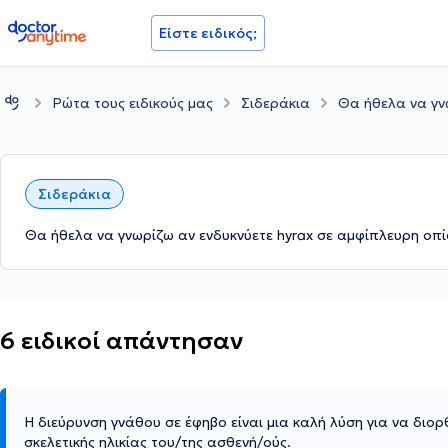
doctoranytime
Είστε ειδικός;
Ρώτα τους ειδικούς μας
Σιδεράκια
Θα ήθελα να γν
Σιδεράκια
Θα ήθελα να γνωρίζω αν ενδυκνύετε hyrax σε αμφίπλευρη οπί
6 ειδικοί απάντησαν
Η διεύρυνση γνάθου σε έφηβο είναι μια καλή λύση για να διο
σκελετικής ηλικίας του/της ασθενή/ούς.