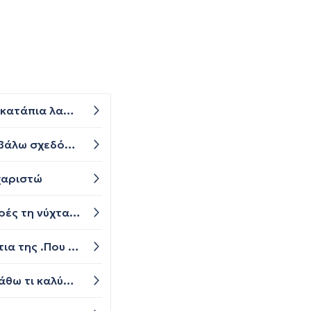
Να ρωτήσω κάτι που με απασχολεί όταν πήγα στον οδοντίατρο καθώς μου έβγαλε τα σιδεράκια φοβάμαι ότι κατάπια λαστιχάκι και νιώθω κάπως τον λαιμό μου
Γεια σας θα ήθελα να ρωτήσω τα μασελακια που μου έχει δώσει ο οδοντίατρος μετά τα σιδεράκια είχα να τα βάλω σχεδόν 5 χρόνια και μου τοποθετούνται ξανά και δεν νιώθω ιδιαίτερο μεγάλο πόνο μπορώ να τα ξαναφοραω;
υχαριστώ
Είμαι ενήλικος (33 ετών) και μετά από θεραπεία με σιδεράκια (πριν οκτώ περίπου χρόνια)φοράω κάποιες φορές τη νύχτα μασελακι για διατήρηση του αποτελέσματος. Μου έπεσε η θήκη με τα μασελακια και έσπασαν. Μου πήρε μέτρα η οδοντίατρος αλλά είχε ένα ατύχημα και εδώ και δύο μήνες δεν τα έχω παραλάβει. Υπάρχει περίπτωση να στραβωσουν πάλι?
Καλησπέρα σας.Η κόρη μου, αφού αφαίρεσαι τα σιδεράκια, μετά από λίγες μέρες δημιούργησε κενό στα δόντια της .Που οφείλεται αυτό;
Θέλω να βάλω σιδεράκια στο παιδί μου που είναι ασφαλισμένο πάνω μου κ εγώ είμαι στο ΙΚΑ....θα ήθελα να μάθω τι καλύπτει το ταμείο μου κ πως μπορώ να κινηθώ