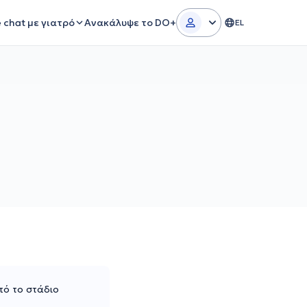
e chat με γιατρό
Ανακάλυψε το DO+
EL
πό το στάδιο