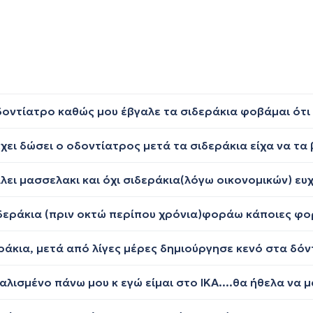
άλει μασσελακι και όχι σιδεράκια(λόγω οικονομικών) ε