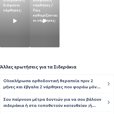
Σιδεράκια ή
Διαφανείς
διάφανοι
νάρθηκες /
νάρθηκες;
Πώς
καθαρίζονται
οι νάρθηκες;
Άλλες ερωτήσεις για τα Σιδεράκια
Ολοκλήρωσα ορθοδοντική θεραπεία πριν 2
μήνες και έβγαλα 2 νάρθηκες που φοράω μόνο
το βράδυ. Βλέπω όμως αν ξεχάσω να τους
φορέσω για μια μέρα στραβώνουν τα δόντια,
Σου παίρνουν μέτρα δοντιών για να σου βάλουν
μήπως είναι καλύτερα να βάλω μια μπάρα για να
σιδεράκια ή στα τοποθετούν κατευθείαν ;ή
είναι μόνιμα σταθερά; Ευχαριστώ!
αναλόγως την περίπτωση ;;