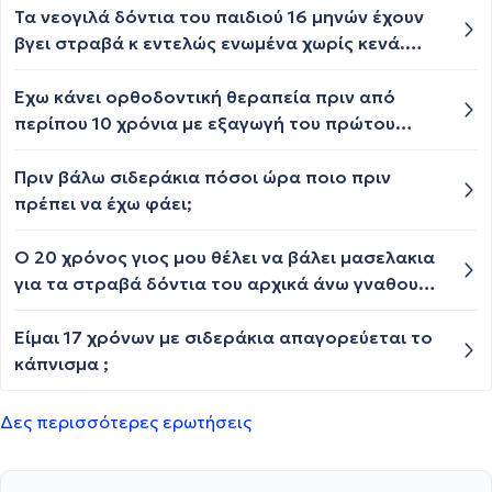
Τα νεογιλά δόντια του παιδιού 16 μηνών έχουν
βγει στραβά κ εντελώς ενωμένα χωρίς κενά.
Είναι δείγμα μικρής γνάθου κ είναι πιθανό να
χρειαστεί σιδεράκια;
Έχω κάνει ορθοδοντική θεραπεία πριν από
περίπου 10 χρόνια με εξαγωγή του πρώτου
προγομφίου. Υπάρχει το κενό ακόμη εκεί, και
τα κάτω δόντια έχουν ελαφρώς στραβώσει. Δεν
Πριν βάλω σιδεράκια πόσοι ώρα ποιο πριν
θέλω να βάλω εμφύτευμα ούτε γέφυρα. Είναι
πρέπει να έχω φάει;
ορθό να μετακινηθούν οι γειτονικά δόντια στο
κενό; (Είμαι 25 ετών). Έχω επισκεφτεί
Ο 20 χρόνος γιος μου θέλει να βάλει μασελακια
διάφορους ορθοδοντικούς και οι απόψεις
για τα στραβά δόντια του αρχικά άνω γναθου
διαφέρουν σημαντικά.
πόσο στοιχιζουν
Είμαι 17 χρόνων με σιδεράκια απαγορεύεται το
κάπνισμα ;
Δες περισσότερες ερωτήσεις