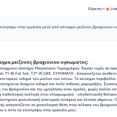
Εύρεση
Liv
πιστρέψω στην εργασία μετά από κάταγμα μειζονος βραχιονιου ο
αγμα μειζονος βραχιονιου ογκωματος;
 συγχρονο σύστημα Μαγνητικού Τομογράφου. Έγιναν τομές σε εγκ
at, T1-W Fat Sat, T2*-W GRE. ΕΥΡΗΜΑΤΑ : Απεικονιζεται συνθετ
εκτεταμενο οιδημα του μυελου των οστων. Το καταγμα περιβαλλει
τηρειται διαχυτο οιδημα και πολύ πιθανες μικρορηξεις. Συνεκτι
του βραχιονίου και της ωμογλήνης είναι ομαλές, χωρίς εικόνα ο
η παθολογική συλλογή στον υπακρωμιακό - υποδελτοειδή θύλακο
ιατηρούν φυσιολογική ανατομική συνέχεια και ένταση σήματος. Οι
ής απεικονίζεται σε φυσιολογική θέση στην αύλακα του βραχιονί
νω κ πότε να επιστρέψω στην εργασία μου;;