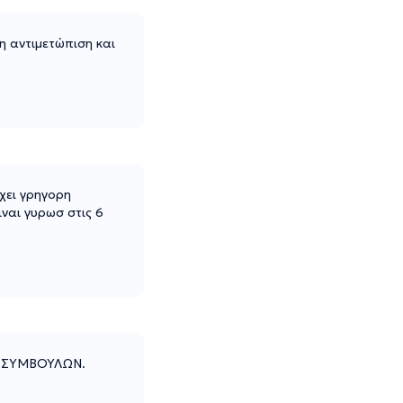
η αντιμετώπιση και
χει γρηγορη
ναι γυρωσ στις 6
Ν ΣΥΜΒΟΥΛΩΝ.