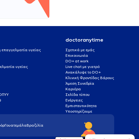
doctoranytime
 ή επαγγελματία υγείας
Σχετικά με εμάς
Επικοινωνία
DO+ at work
ελματία υγείας
Live chat με γιατρό
Ανακάλυψε το DO+
Κλινική Φροντίδας Βάρους
Άμεση Συνεδρία
Καριέρα
ΕΟΠΥΥ
Σελίδα τύπου
Q
Ενέργειες
ς
Εμπιστευτικότητα
Υποστηρίζουμε
όρ
Γουατεμάλα
Βραζιλία