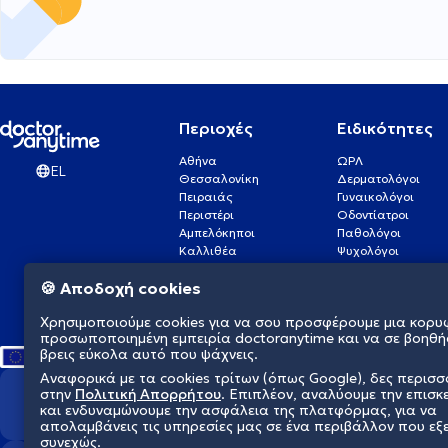
Περιοχές
Ειδικότητες
Αθήνα
ΩΡΛ
EL
Θεσσαλονίκη
Δερματολόγοι
Πειραιάς
Γυναικολόγοι
Περιστέρι
Οδοντίατροι
Αμπελόκηποι
Παθολόγοι
Καλλιθέα
Ψυχολόγοι
Πάτρα
Οφθαλμίατροι
🍪 Αποδοχή cookies
Γλυφάδα
Ενδοκρινολόγοι
Νίκαια
Ουρολόγοι
Χρησιμοποιούμε cookies για να σου προσφέρουμε μια κορυ
Νέα Σμύρνη
Καρδιολόγοι
προσωποποιημένη εμπειρία doctoranytime και να σε βοηθή
βρεις εύκολα αυτό που ψάχνεις.
Αναφορικά με τα cookies τρίτων (όπως Google), δες περισ
στην
Πολιτική Απορρήτου
. Επιπλέον, αναλύουμε την επισκ
Διαμορφώνουμε το μέλλον τη
και ενδυναμώνουμε την ασφάλεια της πλατφόρμας, για να
απολαμβάνεις τις υπηρεσίες μας σε ένα περιβάλλον που εξ
συνεχώς.