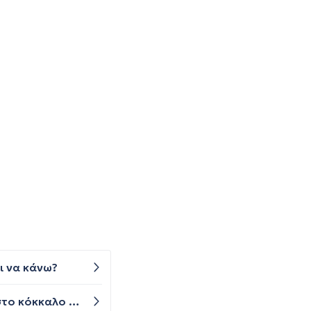
ι να κάνω?
Καλημέρα έχω έναν έντονο πόνο μετά από χρήση του πιεστικού που χρησιμοποίησα το νιώθω από ακριβώς στο κόκκαλο πάνω του χεριού και πιάνει και προς τα κάτω δεν μπορώ να σηκώσω το χέρι εύκολα