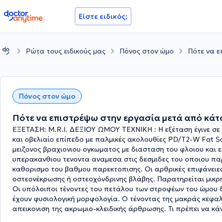
doctoranytime
Είστε ειδικός;
Ρώτα τους ειδικούς μας
Πόνος στον ώμο
Πότε να ε
Πόνος στον ώμο
Πότε να επιστρέψω στην εργασία μετά από κάτ
ΕΞΕΤΑΣΗ: M.R.I. ΔΕΞΙΟΥ ΩΜΟΥ ΤΕΧΝΙΚΗ : Η εξέταση έγινε σε
και οβελιαίο επίπεδο με παλμικές ακολουθίες PD/T2-W Fat S
μειζονος βραχιονιου ογκωματος με διασταση του φλοιου και 
υπερακανθιου τενοντα αναμεσα στις δεσμιδες του οποιου παρα
καθορισμο του βαθμου παρεκτοπισης. Οι αρθρικές επιφάνειες 
οστεονέκρωσης ή οστεοχόνδρινης βλάβης. Παρατηρείται μικρ
Οι υπόλοιποι τένοντες του πετάλου των στροφέων του ώμου δ
έχουν φυσιολογική μορφολογία. Ο τένοντας της μακράς κεφαλ
απεικονιση της ακρωμιο-κλειδικής άρθρωσης. Τι πρέπει να κά