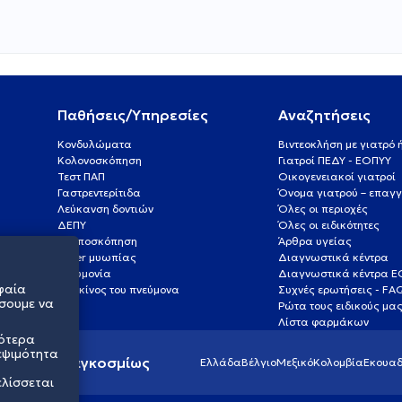
Παθήσεις/Υπηρεσίες
Αναζητήσεις
Κονδυλώματα
Βιντεοκλήση με γιατρό
Κολονοσκόπηση
Γιατροί ΠΕΔΥ - ΕΟΠΥΥ
Τεστ ΠΑΠ
Οικογενειακοί γιατροί
Γαστρεντερίτιδα
Όνομα γιατρού – επαγγ
Λεύκανση δοντιών
Όλες οι περιοχές
ΔΕΠΥ
Όλες οι ειδικότητες
Κολποσκόπηση
Άρθρα υγείας
Laser μυωπίας
Διαγνωστικά κέντρα
Πνευμονία
Διαγνωστικά κέντρα 
φαία
Καρκίνος του πνεύμονα
Συχνές ερωτήσεις - FA
σουμε να
Ρώτα τους ειδικούς μα
Λίστα φαρμάκων
σότερα
εψιμότητα
ς υγείας παγκοσμίως
Ελλάδα
Βέλγιο
Μεξικό
Κολομβία
Εκουαδ
ελίσσεται