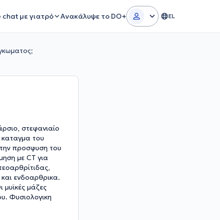
e chat με γιατρό
Ανακάλυψε το DO+
EL
γκωματος;
άρσιο, στεφανιαίο
ο καταγμα του
 την προσφυση του
μηση με CT για
στεοαρθρίτιδας,
 και ενδοαρθρικα.
 μυϊκές μάζες
ου. Φυσιολογικη