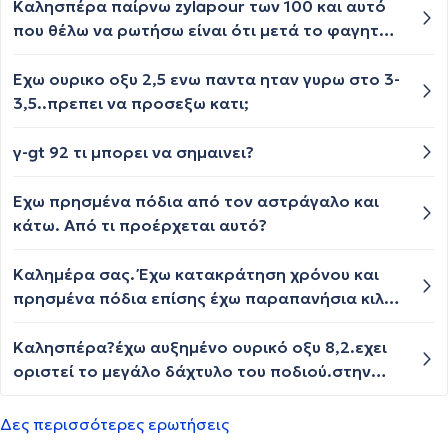
πολυ αυξημένη; οι υπόλοιπες αιματολογικές και
Καλησπέρα παίρνω zylapour των 100 και αυτό
οι εξετάσεις ούρων, βγήκαν φυσιολογικές
που θέλω να ρωτήσω είναι ότι μετά το φαγητό
παίρνω και μια βιταμίνη d3 fix κάνει να τα πάρω
και τα 2 μαζί
Εχω ουρικο οξυ 2,5 ενω παντα ηταν γυρω στο 3-
3,5..πρεπει να προσεξω κατι;
γ-gt 92 τι μπορει να σημαινει?
Έχω πρησμένα πόδια από τον αστράγαλο και
κάτω. Από τι προέρχεται αυτό?
Καλημέρα σας. Έχω κατακράτηση χρόνου και
πρησμένα πόδια επίσης έχω παραπανήσια κιλά
Μείωσα το αλάτι και θέλω να μάθω τολασιξ αν
βοηθήσεις αυτή την περίπτωση
Καλησπέρα?έχω αυξημένο ουρικό οξυ 8,2.εχει
οριστεί το μεγάλο δάχτυλο του ποδιού.στην
κλείδωση που λέμε.παιρνω ζιλαπουρ.μπορω να
πάρω και κάποιο αντιφλεγμονώδες για τον
Δες περισσότερες ερωτήσεις
πόνο?