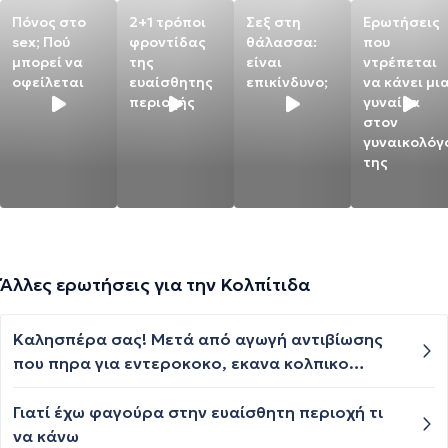
Πόνος στο
2+1 τρόποι
Σεξ στη
Ερωτήσεις
sex; Πού
φροντίδας
θάλασσα:
που
μπορεί να
της
είναι
ντρέπεται
οφείλεται
ευαίσθητης
επικίνδυνο;
να κάνει μι
περιοχής
γυναίκα
στον
γυναικολόγ
της
Άλλες ερωτήσεις για την Κολπίτιδα
Καλησπέρα σας! Μετά από αγωγή αντιβίωσης
που πηρα για εντεροκοκο, εκανα κολπικο
επανελεγχο και έδειξε λίγους μηκυτες, μου
συνέστησε ο γυναικολόγος μου Canesten μιας
Γιατί έχω φαγούρα στην ευαίσθητη περιοχή τι
ημέρας το πηρα, οχι μονο δεν είδα βελτίωση
να κάνω