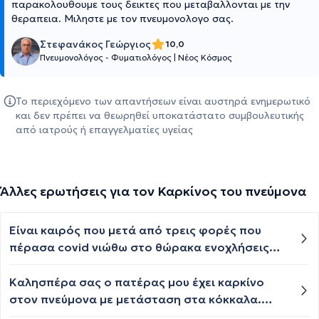
παρακολουθουμε τους δεικτες που μεταβαλλονται με την
θεραπεια. Μιληστε με τον πνευμονολογο σας.
Στεφανάκος Γεώργιος
10,0
Πνευμονολόγος - Φυματιολόγος
|
Νέος Κόσμος
Το περιεχόμενο των απαντήσεων είναι αυστηρά ενημερωτικό
και δεν πρέπει να θεωρηθεί υποκατάστατο συμβουλευτικής
από ιατρούς ή επαγγελματίες υγείας
Άλλες ερωτήσεις για τον Καρκίνος του πνεύμονα
Είναι καιρός που μετά από τρεις φορές που
πέρασα covid νιώθω στο θώρακα ενοχλήσεις
σαν τράβηγμα.Καποιες φορές έχω ένα
γαργάλημα στο λαιμό που μου προκαλεί
Καλησπέρα σας ο πατέρας μου έχει καρκίνο
βήχα.Θα ήθελα να ξέρω την γνώμη σας.
στον πνεύμονα με μετάσταση στα κόκκαλα.
Έχει κάνει κάποιες ακτινοβολίες. Πόσο είναι το