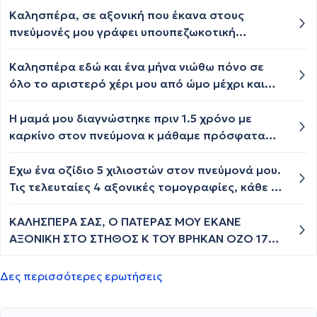
προσδόκιμο ζωής σε αυτή την περίπτωση;
Καλησπέρα, σε αξονική που έκανα στους
πνεύμονές μου γράφει υπουπεζωκοτική
αλλοίωση πάνω δεξιά στον ένα από αυτούς και
μου έχει προτείνει να κάνω pet scan. Υπάρχει
Καλησπέρα εδώ και ένα μήνα νιώθω πόνο σε
φόβος για καρκίνο?
όλο το αριστερό χέρι μου από ώμο μέχρι και
τον αγκώνα. Δεν μπορώ να σηκώσω το χέρι να
το βάλω στα χείλη μου ....το κάνω σαν
Η μαμά μου διαγνώστηκε πριν 1.5 χρόνο με
ρομπότ...κάπου διάβασα ότι το χέρι σχετίζεται
καρκίνο στον πνεύμονα κ μάθαμε πρόσφατα
με καρκίνο πνεύμονα..σήμερα με πόνεσε
ότι έχει γίνει μετάσταση στα οστά δεν θέλω
έντονα και ο δεξιός ώμος
διάγνωση αλλά τι να περιμένουμε φυσικά θα
Έχω ένα οζίδιο 5 χιλιοστών στον πνεύμονά μου.
μιλήσουμε κ με τον ογκολόγο της ευχαριστώ
Τις τελευταίες 4 αξονικές τομογραφίες, κάθε 6
μήνες, παραμένει αμετάβλητο. Ποιες είναι οι
πιθανότητες να είναι καρκίνος;
ΚΑΛΗΣΠΕΡΑ ΣΑΣ, Ο ΠΑΤΕΡΑΣ ΜΟΥ ΕΚΑΝΕ
ΑΞΟΝΙΚΗ ΣΤΟ ΣΤΗΘΟΣ Κ ΤΟΥ ΒΡΗΚΑΝ ΟΖΟ 17
ΧΙΛΙΟΣΤΩΝ ΣΤΟΝ ΠΝΕΥΜΟΝΑ, ΠΡΙΝ ΕΝΑΝ ΧΡΟΝΟ
ΕΙΧΕ ΕΙΣΑΧΘΕΙ ΣΤΟ ΝΟΣΟΚΟΜΕΙΟ ΜΕ
Δες περισσότερες ερωτήσεις
ΠΝΕΥΜΟΝΙΚΗ ΕΜΒΟΛΗ, ΕΚΤΟΤΕ ΠΑΙΡΝΕΙ
ELIQUIS, ΥΠΑΡΧΕΙ ΠΙΘΑΝΟΤΗΤΑ ΓΙΑ ΚΑΚΟΗΘΕΙΑ;