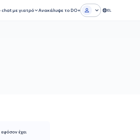
e chat με γιατρό
Ανακάλυψε το DO+
EL
 εφόσον έχει