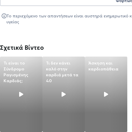
Φόρτωσ
Το περιεχόμενο των απαντήσεων είναι αυστηρά ενημερωτικό κ
υγείας
Σχετικά Βίντεο
Τι είναι το
Τι δεν κάνει
Άσκηση και
Σύνδρομο
καλό στην
καρδιοπάθεια
Ραγισμένης
καρδιά μετά τα
Καρδιάς;
40