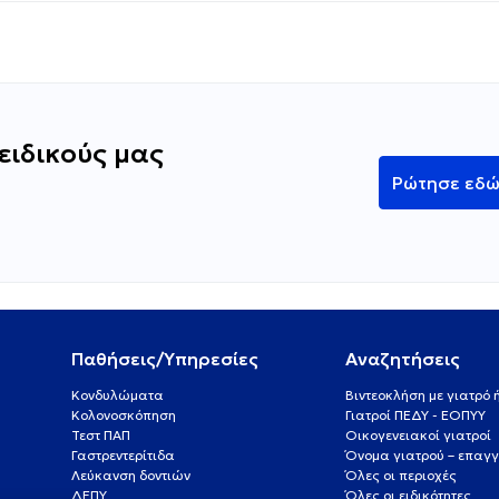
ειδικούς μας
Ρώτησε εδ
Παθήσεις/Υπηρεσίες
Αναζητήσεις
Κονδυλώματα
Βιντεοκλήση με γιατρό
Κολονοσκόπηση
Γιατροί ΠΕΔΥ - ΕΟΠΥΥ
Τεστ ΠΑΠ
Οικογενειακοί γιατροί
Γαστρεντερίτιδα
Όνομα γιατρού – επαγγ
Λεύκανση δοντιών
Όλες οι περιοχές
ΔΕΠΥ
Όλες οι ειδικότητες