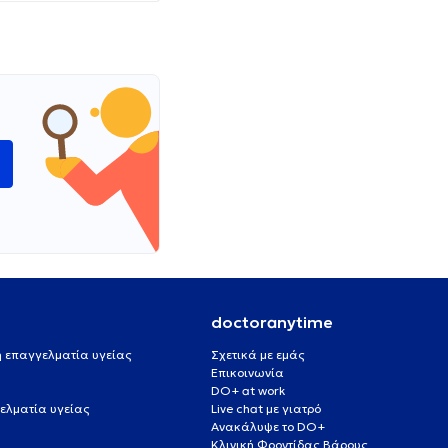
ώ
doctoranytime
 ή επαγγελματία υγείας
Σχετικά με εμάς
Επικοινωνία
DO+ at work
ελματία υγείας
Live chat με γιατρό
Ανακάλυψε το DO+
Κλινική Φροντίδας Βάρους