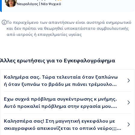
Νευρολόγος
|
Νέο Ψυχικό
Το περιεχόμενο των απαντήσεων είναι αυστηρά ενημερωτικό
και δεν πρέπει να θεωρηθεί υποκατάστατο συμβουλευτικής
από ιατρούς ή επαγγελματίες υγείας
Άλλες ερωτήσεις για το Εγκεφαλογράφημα
Καλημέρα σας. Τώρα τελευταία όταν ξαπλώνω
ή όταν ξυπνάω το βράδυ με πιάνει τρέμουλο
που σιγά σιγά ηρεμεί. Τι μπορεί να είναι;
Έχω συχνά πρόβλημα συγκέντρωσης κ μνήμης.
Αυτό προκαλεί πρόβλημα στην εργασία μου.
Μπορεί να μιλάμε αυτήν την στιγμή για ένα πχ
πελάτη να με ρωτάνε κάτι κ εγώ να απαντώ για
Καλησπέρα σας! Στη μαγνητική εγκεφάλου με
άλλον πελάτη πεπεισμένη ότι μιλάμε για αυτόν
σκιαγραφικό απεικονίζεται το οπτικό νεύρο;;;