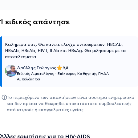
1 ειδικός απάντησε
Καλημερα σας. Θα κανετε ελεγχο σντισωματων: HBCAb,
HBsAb, HBcAb, HIV I, II Ab και HBsAg. Θα μιλησουμε με τα
αποτελεσματα.
Δρύλλης Γεώργιος
9,8
Ειδικός Αιματολόγος - Επίκουρος Καθηγητής ΠΑΔΑ
|
Αμπελόκηποι
Το περιεχόμενο των απαντήσεων είναι αυστηρά ενημερωτικό
και δεν πρέπει να θεωρηθεί υποκατάστατο συμβουλευτικής
από ιατρούς ή επαγγελματίες υγείας
Άλλες ερωτήσεις για το HIV-AIDS