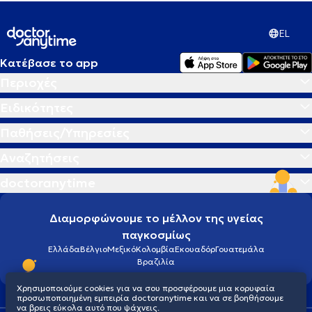
EL
Κατέβασε το app
Περιοχές
Ειδικότητες
Παθήσεις/Υπηρεσίες
Αναζητήσεις
doctoranytime
Διαμορφώνουμε το μέλλον της υγείας
παγκοσμίως
Ελλάδα
Βέλγιο
Μεξικό
Κολομβία
Εκουαδόρ
Γουατεμάλα
Βραζιλία
Χρησιμοποιούμε cookies για να σου προσφέρουμε μια κορυφαία
προσωποποιημένη εμπειρία doctoranytime και να σε βοηθήσουμε
να βρεις εύκολα αυτό που ψάχνεις.