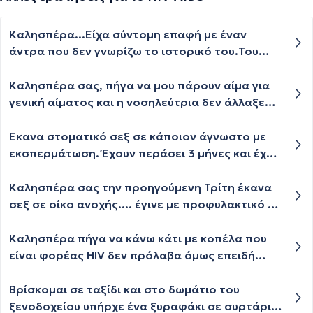
Καλησπέρα...Είχα σύντομη επαφή με έναν
άντρα που δεν γνωρίζω το ιστορικό του.Του
ζήτησα να πάρει προφυλάξεις και δεν το
τήρησε.Το αποτέλεσμα ήταν να διεισδύσει για
Καλησπέρα σας, πήγα να μου πάρουν αίμα για
ελάχιστο χρόνο η κεφαλή του πέους.Θεωρείται
γενική αίματος και η νοσηλεύτρια δεν άλλαξε
αυτή η επαφή υψηλού κινδύνου για ΣΜΝ;
γάντια με αυτά πληκτρολόγησε και στον
υπολογιστή με αυτά μου πήρε και αίμα.
Έκανα στοματικό σεξ σε κάποιον άγνωστο με
Παρατήρησα ότι πάνω στο γάντι υπήρξε μια
εκσπερμάτωση. Έχουν περάσει 3 μήνες και έχω
διχρωμία σαν να έχει αίμα πάνω το γάντι (εκεί
αγχωθεί. Υπάρχει περίπτωση να έχω κολλήσει
πήγε το μυαλό μου δεν είμαι σίγουρος). Υπάρχει
hiv; Ξεκίνησα να αγχώνομαι γιατί ξεκίνησε να
Καλησπέρα σας την προηγούμενη Τρίτη έκανα
πιθανότητα να μου μεταδοθεί κάτι λόγω αυτού;
ποναει το χέρι μου με μικρή μελάνια εδώ και 1
σεξ σε οίκο ανοχής.... έγινε με προφυλακτικό το
Π.χ. HIV, ηπατίτιδα κλπ.
εβδομάδα. Από το άγχος δεν κοιμάμαι και κάνω
οποίο ήταν κλειστό και τελείωσα μέσα σε
εμετό από το ζόρι.
αυτό.... υπάρχει περίπτωση να έχω κολλήσω
Καλησπέρα πήγα να κάνω κάτι με κοπέλα που
aids?
είναι φορέας HIV δεν πρόλαβα όμως επειδή
μετανιωσα απλά της έγλειψα το στήθος και μου
έπιανε το πέος χωρίς να την αφήσω να μου
Βρίσκομαι σε ταξίδι και στο δωμάτιο του
κάνει στοματικό υπάρχει κάποια ανησυχία να
ξενοδοχείου υπήρχε ένα ξυραφάκι σε συρτάρι.