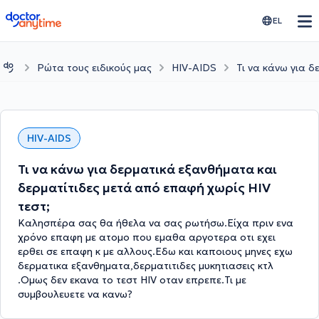
doctoranytime
EL
Ρώτα τους ειδικούς μας
HIV-AIDS
Τι να κάνω για 
HIV-AIDS
Τι να κάνω για δερματικά εξανθήματα και
δερματίτιδες μετά από επαφή χωρίς HIV
τεστ;
Καλησπέρα σας θα ήθελα να σας ρωτήσω.Είχα πριν ενα
χρόνο επαφη με ατομο που εμαθα αργοτερα οτι εχει
ερθει σε επαφη κ με αλλους.Εδω και καποιους μηνες εχω
δερματικα εξανθηματα,δερματιτιδες μυκητιασεις κτλ
.Ομως δεν εκανα το τεστ HIV οταν επρεπε.Τι με
συμβουλευετε να κανω?