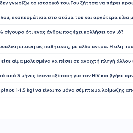
 σίγουρο ότι ενας άνθρωπος έχει κολλήσει τον ιό?