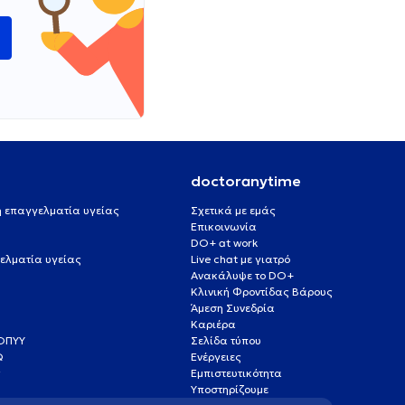
ώ
doctoranytime
 ή επαγγελματία υγείας
Σχετικά με εμάς
Επικοινωνία
DO+ at work
ελματία υγείας
Live chat με γιατρό
Ανακάλυψε το DO+
Κλινική Φροντίδας Βάρους
Άμεση Συνεδρία
Καριέρα
ΕΟΠΥΥ
Σελίδα τύπου
Q
Ενέργειες
ς
Εμπιστευτικότητα
Υποστηρίζουμε