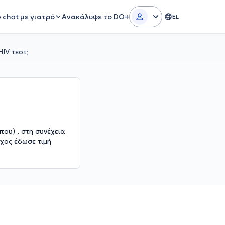
e chat με γιατρό
Ανακάλυψε το DO+
EL
IV τεστ;
που) , στη συνέχεια
γχος έδωσε τιμή