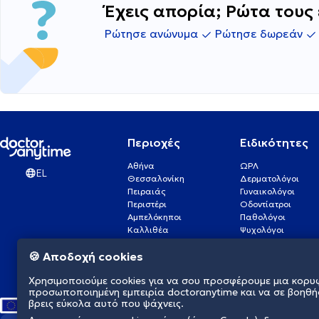
Έχεις απορία; Ρώτα τους 
Ρώτησε ανώνυμα
Ρώτησε δωρεάν
Περιοχές
Ειδικότητες
Αθήνα
ΩΡΛ
EL
Θεσσαλονίκη
Δερματολόγοι
Πειραιάς
Γυναικολόγοι
Περιστέρι
Οδοντίατροι
Αμπελόκηποι
Παθολόγοι
Καλλιθέα
Ψυχολόγοι
Πάτρα
Οφθαλμίατροι
🍪 Αποδοχή cookies
Γλυφάδα
Ενδοκρινολόγοι
Νίκαια
Ουρολόγοι
Χρησιμοποιούμε cookies για να σου προσφέρουμε μια κορυ
Νέα Σμύρνη
Καρδιολόγοι
προσωποποιημένη εμπειρία doctoranytime και να σε βοηθή
βρεις εύκολα αυτό που ψάχνεις.