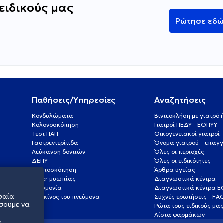
ειδικούς μας
Ρώτησε εδ
Παθήσεις/Υπηρεσίες
Αναζητήσεις
Κονδυλώματα
Βιντεοκλήση με γιατρό
Κολονοσκόπηση
Γιατροί ΠΕΔΥ - ΕΟΠΥΥ
Τεστ ΠΑΠ
Οικογενειακοί γιατροί
Γαστρεντερίτιδα
Όνομα γιατρού – επαγγ
Λεύκανση δοντιών
Όλες οι περιοχές
ΔΕΠΥ
Όλες οι ειδικότητες
Κολποσκόπηση
Άρθρα υγείας
Laser μυωπίας
Διαγνωστικά κέντρα
Πνευμονία
Διαγνωστικά κέντρα 
φαία
Καρκίνος του πνεύμονα
Συχνές ερωτήσεις - FA
σουμε να
Ρώτα τους ειδικούς μα
Λίστα φαρμάκων