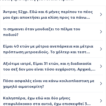
Άντρας 52χρ. Εδώ και 6 μήνες περίπου το πέος
μου έχει αποκτήσει μια κλίση προς τα πάνω
κατά τη στύση. Υπάρχει κάποια θεραπεία;
τι σημαινει όταν μουδιαζει το πέλμα του
ποδιού?
Είμαι 40 ετών με μέτρια ανεπάρκεια και μέτρια
πρόπτωση μιτροειδούς. Το χόλτερ και τεστ
κοπώσεως βγήκανε πολύ καλά. Ο γιατρός μου
είπε ότι πρέπει να κάνω και διοισοφάγειο. Είναι
Aξιότιμε ιατρέ, Είμαι 31 ετών, και η διαδικασία
απαραίτητο?
του σεξ δεν μου είναι τόσο ευχάριστη. Αρχικά,
παρατηρώ ότι κατα την διείσδυση, το κεφάλι
του πέους αρχίζει να μαλακώνει και κάθε φορά
Πόσο ασφαλές είναι να κάνω κοιλιοπλαστικη με
χρειάζεται να αλλάξω ρυθμό για να διατήρησω
χαμηλό αιματοκρίτη?
ή για να επαναφέρω την πλήρη στύση.
Παρατηρώ ότι στο κεφάλι του πέους δεν
Καλησπέρα, έχω εδώ και δύο μήνες
αισθάνομαι έντονα κάποια ευχαρίστηση και ότι
σταφυλόκοκκο στα αυτιά, έχω επισκεφθεί 3