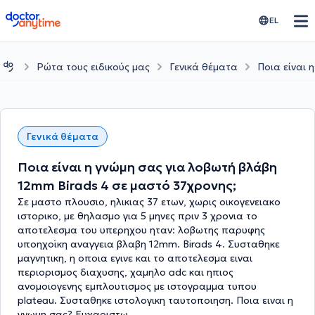
doctoranytime
EL
Ρώτα τους ειδικούς μας
Γενικά θέματα
Ποια είναι 
Γενικά θέματα
Ποια είναι η γνώμη σας για λοβωτή βλάβη
12mm Birads 4 σε μαστό 37χρονης;
Σε μαστο πλουσιο, ηλικιας 37 ετων, χωρις οικογενειακο
ιστορικο, με θηλασμο για 5 μηνες πριν 3 χρονια το
αποτελεσμα του υπερηχου ηταν: λοβωτης παρυφης
υποηχοϊκη αναγγεια βλαβη 12mm. Birads 4. Συσταθηκε
μαγνητικη, η οποια εγινε και το αποτελεσμα ειναι
περιορισμος διαχυσης, χαμηλο adc και ηπιος
ανομοιογενης εμπλουτισμος με ιστογραμμα τυπου
plateau. Συσταθηκε ιστολογικη ταυτοποιηση. Ποια ειναι η
γνωμη σας? Ευχαριστω.