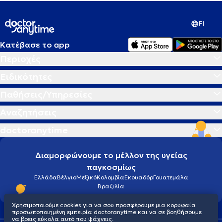
EL
Κατέβασε το app
Περιοχές
Ειδικότητες
Παθήσεις/Υπηρεσίες
Αναζητήσεις
doctoranytime
Διαμορφώνουμε το μέλλον της υγείας
παγκοσμίως
Ελλάδα
Βέλγιο
Μεξικό
Κολομβία
Εκουαδόρ
Γουατεμάλα
Βραζιλία
Χρησιμοποιούμε cookies για να σου προσφέρουμε μια κορυφαία
προσωποποιημένη εμπειρία doctoranytime και να σε βοηθήσουμε
να βρεις εύκολα αυτό που ψάχνεις.