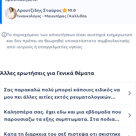
Αρουτζίδης Σταύρος
10,0
Γυναικολόγος - Μαιευτήρας
|
Καλλιθέα
Το περιεχόμενο των απαντήσεων είναι αυστηρά ενημερωτικό
και δεν πρέπει να θεωρηθεί υποκατάστατο συμβουλευτικής
από ιατρούς ή επαγγελματίες υγείας
Άλλες ερωτήσεις για Γενικά θέματα
Σας παρακαλώ πολύ μπορεί κάποιος ειδικός να
μου πει άλλες αιτίες εκτός ρευματολογικών
(βγήκε αρνητικό) επιμονής σκληρίτιδας η οποία
εκδηλώνεται κάθε 1 ή 2 μήνες άλλες φορές ήπια
Καλησπέρα σας. έχει εδω και μια εβδομαδα που
και άλλες πολύ πιο σοβαρή! Σε επισκέψεις στα
παρουσιαζω τα εξης συμπτωματα. Στα ποδια
επείγοντα μου έχουν επιβεβαιώσει μόνο την
κυριως, και στα δυο, απο το γονατο και κατω
σκληρίτιδα χωρίς σαφή αιτία! Να σημειώσω ότι
παρουσιαζω αιμωδιες. Καψιματα, ζεστη
Κατα τη διαρκεια του σεξ πιστεψα οτι σκιστηκε