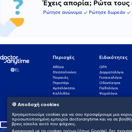
Έχεις απορία; Ρώτα τους 
Ρώτησε ανώνυμα
Ρώτησε δωρεάν
Περιοχές
Ειδικότητες
Αθήνα
ΩΡΛ
EL
Θεσσαλονίκη
Δερματολόγοι
Πειραιάς
Γυναικολόγοι
Περιστέρι
Οδοντίατροι
Αμπελόκηποι
Παθολόγοι
Καλλιθέα
Ψυχολόγοι
Πάτρα
Οφθαλμίατροι
🍪 Αποδοχή cookies
Γλυφάδα
Ενδοκρινολόγοι
Νίκαια
Ουρολόγοι
Χρησιμοποιούμε cookies για να σου προσφέρουμε μια κορυ
Νέα Σμύρνη
Καρδιολόγοι
προσωποποιημένη εμπειρία doctoranytime και να σε βοηθή
βρεις εύκολα αυτό που ψάχνεις.
Αναφορικά με τα cookies τρίτων (όπως Google), δες περισ