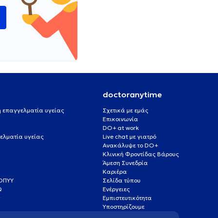
ώ
doctoranytime
 ή επαγγελματία υγείας
Σχετικά με εμάς
Επικοινωνία
DO+ at work
ελματία υγείας
Live chat με γιατρό
Ανακάλυψε το DO+
Κλινική Φροντίδας Βάρους
Άμεση Συνεδρία
Καριέρα
ΕΟΠΥΥ
Σελίδα τύπου
Q
Ενέργειες
ς
Εμπιστευτικότητα
Υποστηρίζουμε