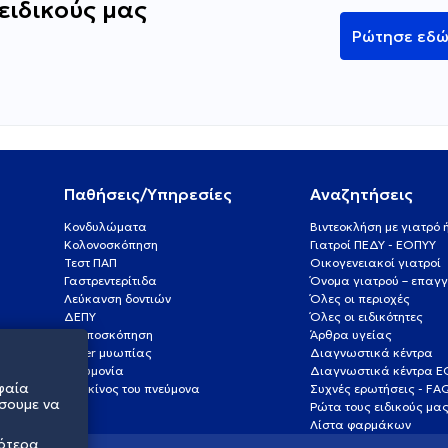
ειδικούς μας
Ρώτησε εδ
Παθήσεις/Υπηρεσίες
Αναζητήσεις
Κονδυλώματα
Βιντεοκλήση με γιατρό
Κολονοσκόπηση
Γιατροί ΠΕΔΥ - ΕΟΠΥΥ
Τεστ ΠΑΠ
Οικογενειακοί γιατροί
Γαστρεντερίτιδα
Όνομα γιατρού – επαγγ
Λεύκανση δοντιών
Όλες οι περιοχές
ΔΕΠΥ
Όλες οι ειδικότητες
Κολποσκόπηση
Άρθρα υγείας
Laser μυωπίας
Διαγνωστικά κέντρα
Πνευμονία
Διαγνωστικά κέντρα 
φαία
Καρκίνος του πνεύμονα
Συχνές ερωτήσεις - FA
σουμε να
Ρώτα τους ειδικούς μα
Λίστα φαρμάκων
σότερα