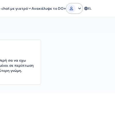
e chat με γιατρό
Ανακάλυψε το DO+
EL
θερή σα να εχω
μένοι σε περίπτωση
ύτερη γνώμη.