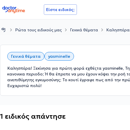
doctoranytime
Είστε ειδικός;
Ρώτα τους ειδικούς μας
Γενικά θέματα
Καλησπέρα!
Γενικά θέματα
yasminelle
Καλησπέρα! Ξεκίνησα για πρώτη φορά εχθέςτα yasminelle, Τη
κανονικα περιοδο; Ή θα έπρεπε να μου έχουν κόψει την ροή 
ανεπιθύμητης εγκυμοσύνης; Το κουτί έγραφε πως από την πρώ
Ευχαριστώ πολύ!
1 ειδικός απάντησε