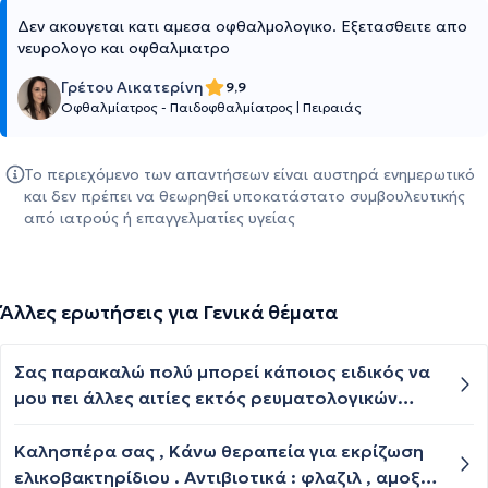
Δεν ακουγεται κατι αμεσα οφθαλμολογικο. Εξετασθειτε απο
νευρολογο και οφθαλμιατρο
Γρέτου Αικατερίνη
9,9
Οφθαλμίατρος - Παιδοφθαλμίατρος
|
Πειραιάς
Το περιεχόμενο των απαντήσεων είναι αυστηρά ενημερωτικό
και δεν πρέπει να θεωρηθεί υποκατάστατο συμβουλευτικής
από ιατρούς ή επαγγελματίες υγείας
Άλλες ερωτήσεις για Γενικά θέματα
Σας παρακαλώ πολύ μπορεί κάποιος ειδικός να
μου πει άλλες αιτίες εκτός ρευματολογικών
(βγήκε αρνητικό) επιμονής σκληρίτιδας η οποία
εκδηλώνεται κάθε 1 ή 2 μήνες άλλες φορές ήπια
Καλησπέρα σας , Κάνω θεραπεία για εκρίζωση
και άλλες πολύ πιο σοβαρή! Σε επισκέψεις στα
ελικοβακτηρίδιου . Αντιβιοτικά : φλαζιλ , αμοξιλ