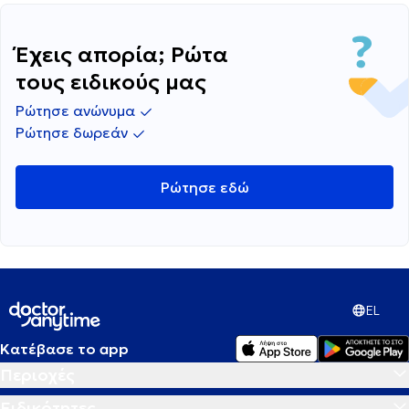
μπορει να γνωριζουν οπως π.χ. ρευματολογοι ή
οποιοσδηποτε αλλος σχετικος με αυτο το
φαρμακο; Ευχαριστω εκ των προτερων!
Έχεις απορία; Ρώτα
τους ειδικούς μας
Ρώτησε ανώνυμα
Ρώτησε δωρεάν
Ρώτησε εδώ
EL
Κατέβασε το app
Περιοχές
Ειδικότητες