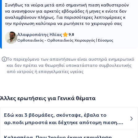
Συνήθως τα νεύρα μετά από σημαντική πιεση καθυστερούν
να ανανηψουν για αρκετές εβδομάδες ή μηνες κ ενίοτε δεν
αναλαμβάνουν πλήρως. Για περισσότερες λεπτομέρειες κ
την πρόγνωση καλύτερα να ρωτήσετε το χειρουργό σας
Αλαφροπάτης Ηλίας
9,8
Ορθοπαιδικός - Ορθοπαιδικός Χειρουργός
|
Εύοσμος
Το περιεχόμενο των απαντήσεων είναι αυστηρά ενημερωτικό
και δεν πρέπει να θεωρηθεί υποκατάστατο συμβουλευτικής
από ιατρούς ή επαγγελματίες υγείας
Άλλες ερωτήσεις για Γενικά θέματα
Εδώ και 3 βδομάδες, σκόνταψε, έβαλα το
αρ.ποδι μπροστά και δέχτηκε απότομη πιεση.
Ακομη δεν μπορώ να περπατήσω απο τον πόνο
- τσίμπημα προαγωγών (εσωτερικό μέρος
Καλησπέρα. Πριν 1χρόνο έκανα επανάληψη