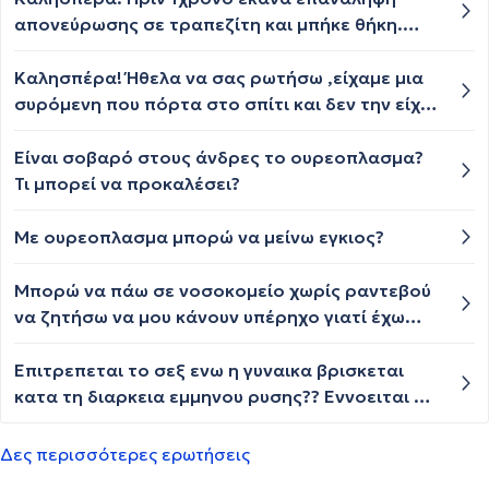
μηρού). Τι μπορώ να κάνω? (Έκανα πριν καθε
απονεύρωσης σε τραπεζίτη και μπήκε θήκη.
πρωί 1 ώρα ποδήλατο αλλά το σταμάτησα και
Εδώ και δυο μέρες προς το βράδυ κυρίως με
αυτό). Το καλό είναι οτι κάνω καθιστική δουλειά
πονά πολύ, όπως πριν κάνω την πρώτη
Καλησπέρα! Ήθελα να σας ρωτήσω ,είχαμε μια
όλη μέρα και δεν το κουράζω. Περιμένω
απονεύρωση (4χρόνια πριν). Τι μπορεί να
συρόμενη που πόρτα στο σπίτι και δεν την είχα
απάντηση και λόγω εορτών Χρόνια πολλά ..!!!
φταίει; Μπορεί να μην πέτυχε;
ανοίξει καλά..πήγα να περάσω από εκεί και
βρήκα στο σημείο δίπλα στην σπονδυλική στήλη
Είναι σοβαρό στους άνδρες το ουρεοπλασμα?
στην πλάτη...και τώρα νιώθω ένα κάψιμο και ναι
Τι μπορεί να προκαλέσει?
δύσπνοια μάλλον επειδή πιέστηκε το
σημείο?...πως θα περάσει?
Με ουρεοπλασμα μπορώ να μείνω εγκιος?
Μπορώ να πάω σε νοσοκομείο χωρίς ραντεβού
να ζητήσω να μου κάνουν υπέρηχο γιατί έχω
καθυστέρηση 2 μήνες ;
Επιτρεπεται το σεξ ενω η γυναικα βρισκεται
κατα τη διαρκεια εμμηνου ρυσης?? Εννοειται με
προφυλαξη Γτ εχω ακουσει οτι δε κανει γτ
μπορει να εμφανισθει ενδομητριωση
Δες περισσότερες ερωτήσεις