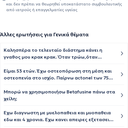
και δεν πρέπει να θεωρηθεί υποκατάστατο συμβουλευτικής
από ιατρούς ή επαγγελματίες υγείας
Άλλες ερωτήσεις για Γενικά θέματα
Καλησπέρα το τελευταίο διάστημα κάνει η
γναθος μου κρακ κρακ. Όταν τρώω,όταν
χασμουριεμαι,όταν φιλαω κάποιον. Υπάρχουν
φορές που νιώθω κάποιον πόνο. Αλλά είναι
Είμαι 53 ετών. Έχω οστεοπόρωση στη μέση και
εκνευριστικό τρανταζει ολο μου τον εγκέφαλο.
οστεοπενία στο ισχίο. Παίρνω actonel των 75
Υπάρχει θεραπεία για κάτι τέτοιο? Ευχαριστώ
μπορώ να πάρω και osteoflex για τις
εκ των προτέρων
αρθρώσεις;
Μπορώ να χρησιμοποιήσω Betafusine πάνω στα
χείλη;
Εχω διαγνωστη με μυελοπαθεια και μυοπαθεια
εδω και 4 χρονια. Εχω κανει απειρες εξετασεις,
και βιοψιες εχω νοσηλευτει 3 φορες σε