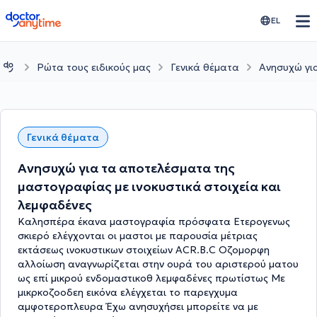
doctoranytime
EL
Ρώτα τους ειδικούς μας
Γενικά θέματα
Ανησυχώ για
Γενικά θέματα
Ανησυχώ για τα αποτελέσματα της
μαστογραφίας με ινοκυστικά στοιχεία και
λεμφαδένες
Καλησπέρα έκανα μαστογραφία πρόσφατα Ετερογενως
σκιερό ελέγχονται οι μαστοι με παρουσία μέτριας
εκτάσεως ινοκυστικων στοιχείων ACR.B.C Oζομορφη
αλλοίωση αναγνωρίζεται στην ουρά του αριστερού ματου
ως επί μικρού ενδομαστικοθ λεμφαδένες πρωτίστως Με
μικρκοζοοδεη εικόνα ελέγχεται το παρεγχυμα
αμφοτεροπλευρα Έχω ανησυχήσει μπορείτε να με