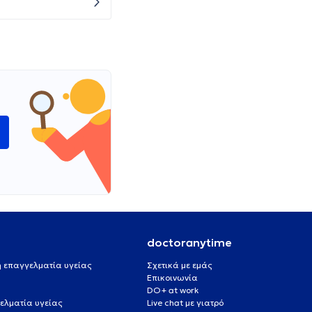
ώ
doctoranytime
 ή επαγγελματία υγείας
Σχετικά με εμάς
Επικοινωνία
DO+ at work
ελματία υγείας
Live chat με γιατρό