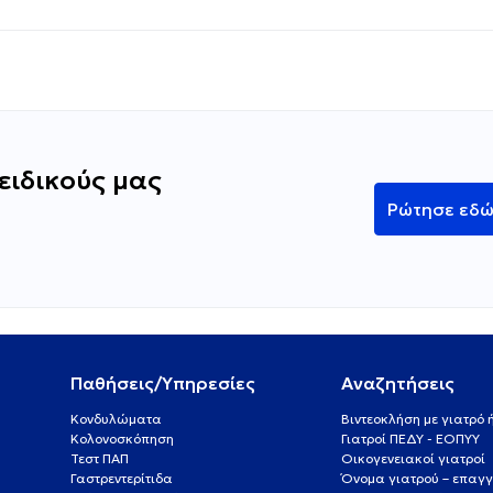
ειδικούς μας
Ρώτησε εδ
Παθήσεις/Υπηρεσίες
Αναζητήσεις
Κονδυλώματα
Βιντεοκλήση με γιατρό
Κολονοσκόπηση
Γιατροί ΠΕΔΥ - ΕΟΠΥΥ
Τεστ ΠΑΠ
Οικογενειακοί γιατροί
Γαστρεντερίτιδα
Όνομα γιατρού – επαγγ