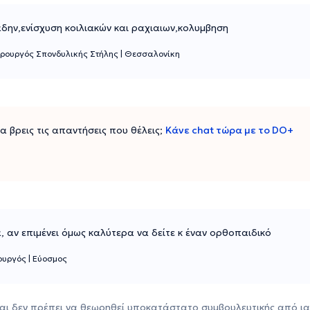
δην,ενίσχυση κοιλιακών και ραχιαιων,κολυμβηση
ιρουργός Σπονδυλικής Στήλης
|
Θεσσαλονίκη
 να βρεις τις απαντήσεις που θέλεις;
Κάνε chat τώρα με το DO+
 αν επιμένει όμως καλύτερα να δείτε κ έναν ορθοπαιδικό
ρουργός
|
Εύοσμος
αι δεν πρέπει να θεωρηθεί υποκατάστατο συμβουλευτικής από ια