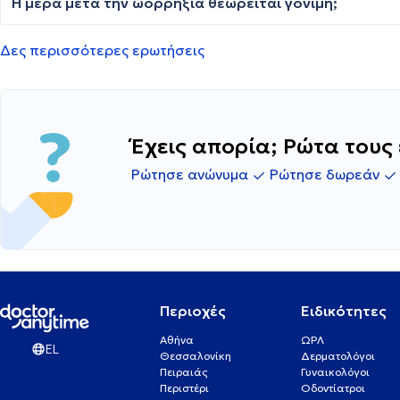
Η μέρα μετά την ωορρηξία θεωρείται γόνιμη;
Δες περισσότερες ερωτήσεις
Έχεις απορία; Ρώτα τους 
Ρώτησε ανώνυμα
Ρώτησε δωρεάν
Περιοχές
Ειδικότητες
Αθήνα
ΩΡΛ
EL
Θεσσαλονίκη
Δερματολόγοι
Πειραιάς
Γυναικολόγοι
Περιστέρι
Οδοντίατροι