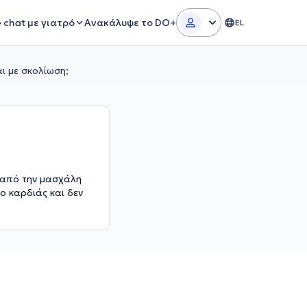
e chat με γιατρό
Ανακάλυψε το DO+
EL
ι με σκολίωση;
ω από την μασχάλη
ο καρδιάς και δεν