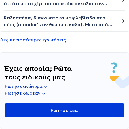
Έχω hashimoto και παίρνω θυροξίνη. Περπατώ 1
ότι ότι με το χέρι που κρατάω αγκαλιά τον
ώρα καθημερινά. Τι να κάνω;
μικρο εχω μια μικρή πρησμένη φλεβα με ένα
γρουμπούλι μέσα σκληρό το οποίο δεν πονάει
Καλησπέρα, διαγνώστηκα με φλεβίτιδα στο
καθόλου..Θα επισκεφθώ γιατρό αν δεν
πέος (mondor's αν θυμάμαι καλά). Μετά από
υποχωρήσει αλλά υπάρχει κάποιο γνώμη η
αγωγή και αποχή από τη σεξουαλική πράξη
συμβουλή???
μαλάκωσε η φλέβα και δεν νιώθω πόνο ωστόσο
Δες περισσότερες ερωτήσεις
οπτικά επιμένει σχεδόν 6 μήνες μετά, υπάρχει
τρόπος να υποχωρήσει τελείως; Ευχαριστώ.
Έχεις απορία; Ρώτα
τους ειδικούς μας
Ρώτησε ανώνυμα
Ρώτησε δωρεάν
Ρώτησε εδώ