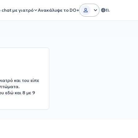
e chat με γιατρό
Ανακάλυψε το DO+
EL
ιατρό και του είπε
μπτώματα.
υ εδώ και 8 με 9