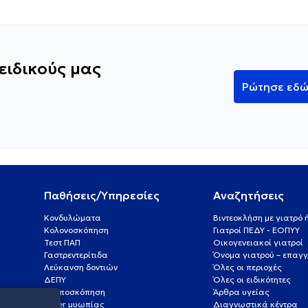
ειδικούς μας
Ρώτησε εδ
Παθήσεις/Υπηρεσίες
Αναζητήσεις
Κονδυλώματα
Βιντεοκλήση με γιατρό
Κολονοσκόπηση
Γιατροί ΠΕΔΥ - ΕΟΠΥΥ
Τεστ ΠΑΠ
Οικογενειακοί γιατροί
Γαστρεντερίτιδα
Όνομα γιατρού – επαγγ
Λεύκανση δοντιών
Όλες οι περιοχές
ΔΕΠΥ
Όλες οι ειδικότητες
Κολποσκόπηση
Άρθρα υγείας
Laser μυωπίας
Διαγνωστικά κέντρα