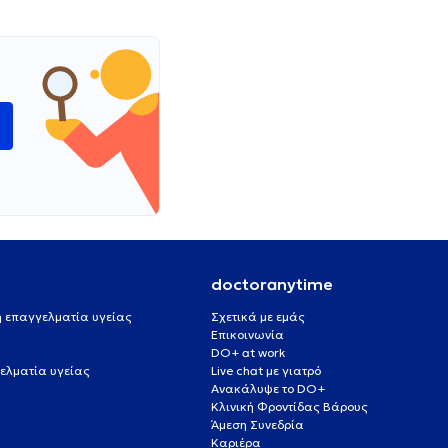
ώ
doctoranytime
 ή επαγγελματία υγείας
Σχετικά με εμάς
Επικοινωνία
DO+ at work
ελματία υγείας
Live chat με γιατρό
Ανακάλυψε το DO+
Κλινική Φροντίδας Βάρους
Άμεση Συνεδρία
Καριέρα