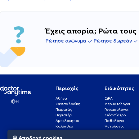
Έχεις απορία; Ρώτα τους 
Ρώτησε ανώνυμα
Ρώτησε δωρεάν
Περιοχές
Ειδικότητες
Αθήνα
ΩΡΛ
EL
Θεσσαλονίκη
Δερματολόγοι
Πειραιάς
Γυναικολόγοι
Περιστέρι
Οδοντίατροι
Αμπελόκηποι
Παθολόγοι
Καλλιθέα
Ψυχολόγοι
Πάτρα
Οφθαλμίατροι
🍪 Αποδοχή cookies
Γλυφάδα
Ενδοκρινολόγοι