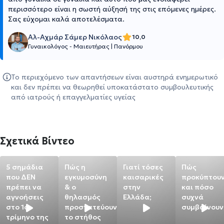
περισσότερο είναι η σωστή αύξησή της στις επόμενες ημέρες.
Σας εύχομαι καλά αποτελέσματα.
Αλ-Αχμάρ Σάμερ Νικόλαος
10,0
Γυναικολόγος - Μαιευτήρας
|
Πανόρμου
Το περιεχόμενο των απαντήσεων είναι αυστηρά ενημερωτικό
και δεν πρέπει να θεωρηθεί υποκατάστατο συμβουλευτικής
από ιατρούς ή επαγγελματίες υγείας
Σχετικά Βίντεο
5 σημάδια
Πώς η
Γιατί τόσες
Πώς
που ΔΕΝ
εγκυμοσύνη
καισαρικές
προκύπτου
πρέπει να
& ο
στην
και πόσο
αγνοήσεις
θηλασμός
Ελλάδα;
συχνά
στο 1ο
προστατεύουν
συμβαίνουν
τρίμηνο της
το στήθος