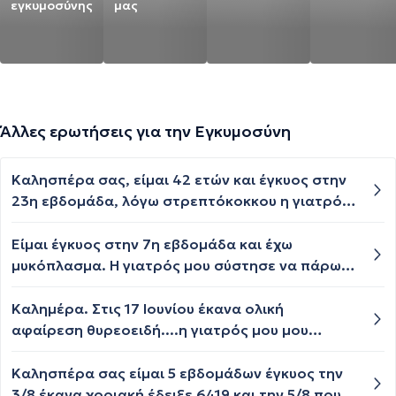
εγκυμοσύνης
μας
Άλλες ερωτήσεις για την Εγκυμοσύνη
Καλησπέρα σας, είμαι 42 ετών και έγκυος στην
23η εβδομάδα, λόγω στρεπτόκοκκου η γιατρός
μου, μου χορήγησε αντιβίωση augmentin 1g
είναι ακίνδυνη για το έμβρυο;; Σας ευχαριστώ
Είμαι έγκυος στην 7η εβδομάδα και έχω
πολύ.
μυκόπλασμα. Η γιατρός μου σύστησε να πάρω
amoxil ενώ μου είπε ότι δεν είναι ιδιαίτερα
αποτελεσματική. Δεν υπάρχει άλλη αντιβίωση
Καλημέρα. Στις 17 Ιουνίου έκανα ολική
που να είναι αποτελεσματική και να
αφαίρεση θυρεοειδή....η γιατρός μου μου
επιτρέπεται στην εγκυμοσύνη;
σύστησε να παίρνω τ4 112μg και σίδηρο καθότι
ήταν χαμηλό...με αποτέλεσμα να έχω θέμα με
Καλησπέρα σας είμαι 5 εβδομάδων έγκυος την
δυσκοιλιότητα...! Στις 27 μου ήρθε περίοδος και
3/8 έκανα χοριακή έδειξε 6419 και την 5/8 που