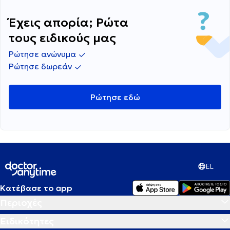
κύκλο δυο φορές το χαπι της επόμενης μέρας,
τι άλλο μπορεί να συμβαίνει;
Έχεις απορία; Ρώτα
τους ειδικούς μας
Ρώτησε ανώνυμα
Ρώτησε δωρεάν
Ρώτησε εδώ
EL
Κατέβασε το app
Περιοχές
Ειδικότητες