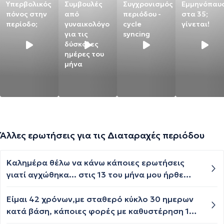
Υπερβολικός
Συμβουλές
Συγχρονισμός
Εμμηνόπαυ
πόνος στην
από
περιόδου -
στα 35;
περίοδο;
γυναικολόγο
cycle
γίνεται!
για τις
syncing
δύσκολες
ημέρες του
μήνα
Άλλες ερωτήσεις για τις Διαταραχές περιόδου
Καλημέρα θέλω να κάνω κάποιες ερωτήσεις
γιατί αγχώθηκα... στις 13 του μήνα μου ήρθε
περίοδος κανονικά κράτησε 5 μέρες είχα μια
σεξουαλική επαφή στις 23 του μήνα Ιουλίου
Είμαι 42 χρόνων,με σταθερό κύκλο 30 ημερων
δηλαδή έσπασε το προφυλακτικό και δεν
κατά βάση, κάποιες φορές με καθυστέρηση 1
θυμόμαστε τι έγινε εγώ πήρα το χάπι της
2ημερων.αυτη τη φορά ήρθε νωρίτερα 5