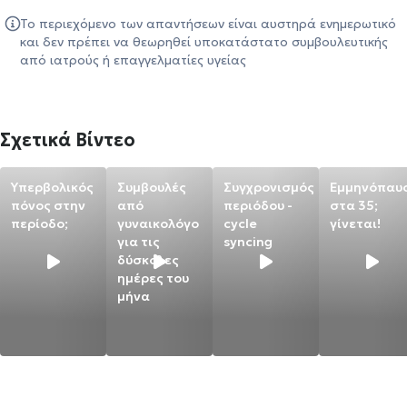
Το περιεχόμενο των απαντήσεων είναι αυστηρά ενημερωτικό
και δεν πρέπει να θεωρηθεί υποκατάστατο συμβουλευτικής
από ιατρούς ή επαγγελματίες υγείας
Σχετικά Βίντεο
Υπερβολικός
Συμβουλές
Συγχρονισμός
Εμμηνόπαυ
πόνος στην
από
περιόδου -
στα 35;
περίοδο;
γυναικολόγο
cycle
γίνεται!
για τις
syncing
δύσκολες
ημέρες του
μήνα