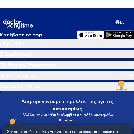
EL
Κατέβασε το app
Περιοχές
Ειδικότητες
Παθήσεις/Υπηρεσίες
Αναζητήσεις
doctoranytime
Διαμορφώνουμε το μέλλον της υγείας
παγκοσμίως
Ελλάδα
Βέλγιο
Μεξικό
Κολομβία
Εκουαδόρ
Γουατεμάλα
Βραζιλία
Χρησιμοποιούμε cookies για να σου προσφέρουμε μια κορυφαία