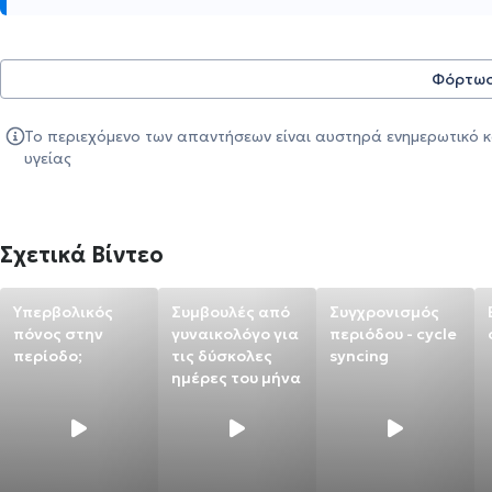
Φόρτωσ
Το περιεχόμενο των απαντήσεων είναι αυστηρά ενημερωτικό κ
υγείας
Σχετικά Βίντεο
Υπερβολικός
Συμβουλές από
Συγχρονισμός
πόνος στην
γυναικολόγο για
περιόδου - cycle
περίοδο;
τις δύσκολες
syncing
ημέρες του μήνα