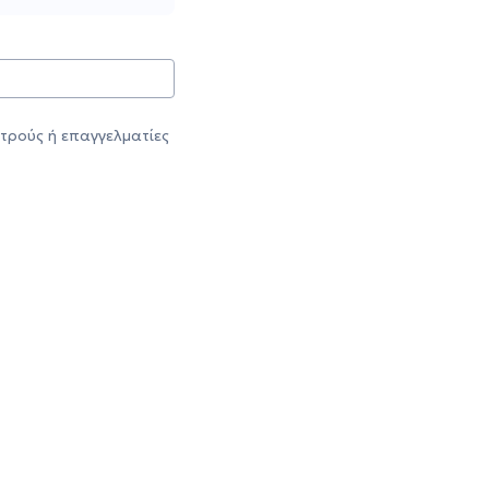
τρούς ή επαγγελματίες
 μπούμε στη
λασσα όταν
ουμε περίοδο;