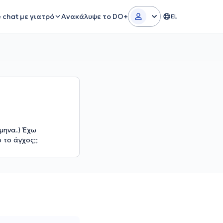
e chat με γιατρό
Ανακάλυψε το DO+
EL
μηνα.) Έχω
 το άγχος;;