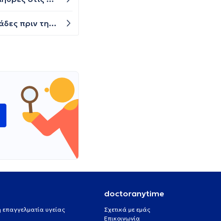
Γειά σας. Η περίοδος μου είναι στις 13/11 και εγώ είδα λίγο και ανοιχτόχρωμο αίμα στις 30/10.δηλαδη 2 εβδομάδες πριν την περιοδο. Και τώρα είναι η τέταρτη μέρα που έχω αίμα αλλά είναι σταθερό. Δεν αυξάνεται το αίμα όπως της περιόδου. Είναι κάτι το ανησυχητικό? Υπάρχει περίπτωση εγκυμοσύνης?
ώ
doctoranytime
 ή επαγγελματία υγείας
Σχετικά με εμάς
Επικοινωνία