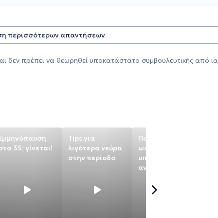
η περισσότερων απαντήσεων
αι δεν πρέπει να θεωρηθεί υποκατάστατο συμβουλευτικής από ια
Εμμηνόπαυση
Tips για
Πολυκυστικές
Να
στα 35; γίνεται!
λιγότερα νεύρα
ωοθήκες:
θά
στην περίοδο
υπάρχει τρόπος
έχ
αντιμετώπισης;