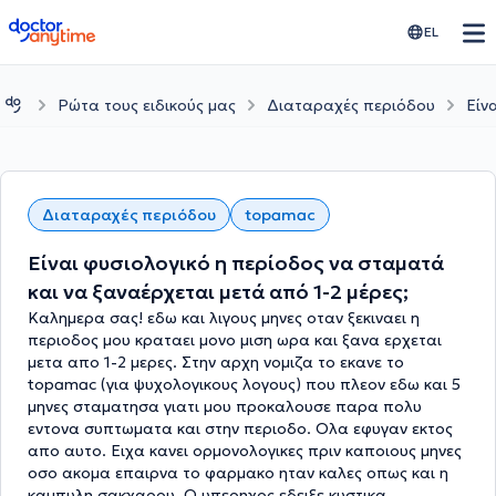
doctoranytime
EL
Ρώτα τους ειδικούς μας
Διαταραχές περιόδου
Είν
Διαταραχές περιόδου
topamac
Είναι φυσιολογικό η περίοδος να σταματά
και να ξαναέρχεται μετά από 1-2 μέρες;
Καλημερα σας! εδω και λιγους μηνες οταν ξεκιναει η
περιοδος μου κραταει μονο μιση ωρα και ξανα ερχεται
μετα απο 1-2 μερες. Στην αρχη νομιζα το εκανε το
topamac (για ψυχολογικους λογους) που πλεον εδω και 5
μηνες σταματησα γιατι μου προκαλουσε παρα πολυ
εντονα συπτωματα και στην περιοδο. Ολα εφυγαν εκτος
απο αυτο. Ειχα κανει ορμονολογικες πριν καποιους μηνες
οσο ακομα επαιρνα το φαρμακο ηταν καλες οπως και η
καμπυλη σακχαρου. Ο υπερηχος εδειξε κυστικα