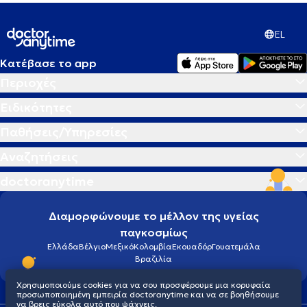
EL
Κατέβασε το app
Περιοχές
Ειδικότητες
Παθήσεις/Υπηρεσίες
Αναζητήσεις
doctoranytime
Διαμορφώνουμε το μέλλον της υγείας
παγκοσμίως
Ελλάδα
Βέλγιο
Μεξικό
Κολομβία
Εκουαδόρ
Γουατεμάλα
Βραζιλία
Χρησιμοποιούμε cookies για να σου προσφέρουμε μια κορυφαία
προσωποποιημένη εμπειρία doctoranytime και να σε βοηθήσουμε
να βρεις εύκολα αυτό που ψάχνεις.