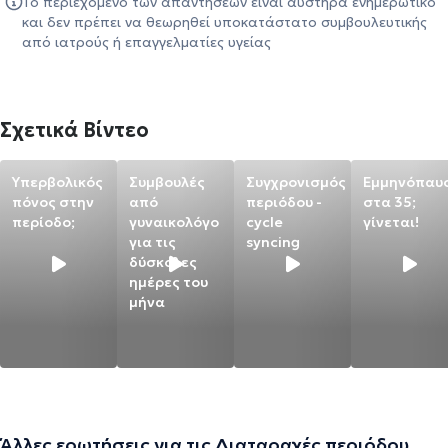
Το περιεχόμενο των απαντήσεων είναι αυστηρά ενημερωτικό
και δεν πρέπει να θεωρηθεί υποκατάστατο συμβουλευτικής
από ιατρούς ή επαγγελματίες υγείας
Σχετικά Βίντεο
Υπερβολικός
Συμβουλές
Συγχρονισμός
Εμμηνόπαυ
πόνος στην
από
περιόδου -
στα 35;
περίοδο;
γυναικολόγο
cycle
γίνεται!
για τις
syncing
δύσκολες
ημέρες του
μήνα
Άλλες ερωτήσεις για τις Διαταραχές περιόδου