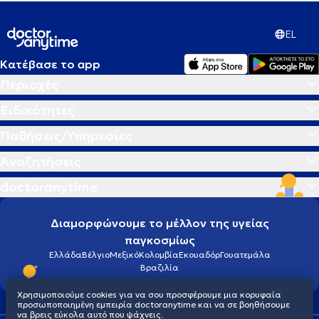
EL
Κατέβασε το app
Περιοχές
Ειδικότητες
Παθήσεις/Υπηρεσίες
Αναζητήσεις
doctoranytime
Διαμορφώνουμε το μέλλον της υγείας
παγκοσμίως
Ελλάδα
Βέλγιο
Μεξικό
Κολομβία
Εκουαδόρ
Γουατεμάλα
Βραζιλία
Χρησιμοποιούμε cookies για να σου προσφέρουμε μια κορυφαία
προσωποποιημένη εμπειρία doctoranytime και να σε βοηθήσουμε
να βρεις εύκολα αυτό που ψάχνεις.