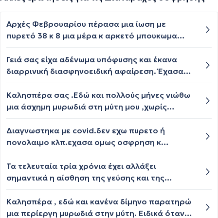
Αρχές Φεβρουαρίου πέρασα μια ίωση με
πυρετό 38 κ 8 μια μέρα κ αρκετό μπουκωμα
έφυγε σε αρκετές μέρες. Αρχές Μαρτίου
ξανακόλλησα κ είχα μέχρι 37 9 μια μέρα αλλά το
Γειά σας είχα αδένωμα υπόφυσης και έκανα
μπούκωμα δεν φεύγει τώρα μια βδομάδα έχω κ
διαρρινική διασφηνοειδική αφαίρεση. Έχασα
μερική όσφρηση έβαλα πολλές μέρες ροναλ
την όσφρησή μου και τη γεύση μου. Θα
πήγα σε παθολόγο μου είπε ότι έχω λίγα
επανέλθουν ή όχι ευχαριστώ
Καλησπέρα σας .Εδώ και πολλούς μήνες νιώθω
ακροαστικά κ μου έδωσε σεπτοραλ είχα κ λίγο
μια άσχημη μυρωδιά στη μύτη μου ,χωρίς
βήχα με φλέματα. Η μύτη μου δεν ξεμπουκώνει
ωστόσο να έχω συνάχι ή κάποια ίωση και
παρά μόνο με σταγόνες μου έδωσε
κάποιες φορές είναι πολύ έντονη και
Διαγνωστηκα με covid.δεν εχω πυρετο ή
dexarinasprey. Δε μπορώ να κοιμηθώ αρκετές
ενοχλητική, παρά το γεγονός ότι κάνω πλυσεις
πονολαιμο κλπ.εχασα ομως οσφρηση κ
μέρες κάτι μου έφερε υπερένταση τι ακριβώς
με φυσιολογικό όρο. Μπορεί να υποδηλώνει
γευση.ποτε θα επανελθουν?
έγινε λάθος?
κάποιο πρόβλημα υγείας αυτό;
Τα τελευταία τρία χρόνια έχει αλλάξει
σημαντικά η αίσθηση της γεύσης και της
όσφρησης, που μπορεί να οφείλεται; Ένιωσα
έτσι πρώτη φορά όταν νόσησα με κορονοϊό
Καλησπέρα , εδώ και κανένα δίμηνο παρατηρώ
προ τριετίας και δεν φεύγει η αίσθηση, τι
μια περίεργη μυρωδιά στην μύτη. Ειδικά όταν