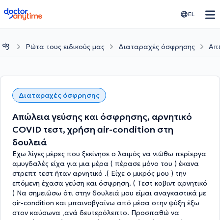
doctoranytime
EL
Ρώτα τους ειδικούς μας
Διαταραχές όσφρησης
Απώ
Διαταραχές όσφρησης
Απώλεια γεύσης και όσφρησης, αρνητικό
COVID τεστ, χρήση air-condition στη
δουλειά
Εχω λίγες μέρες που ξεκίνησε ο λαιμός να νιώθω περίεργα
αμυγδαλές είχα για μια μέρα ( πέρασε μόνο του ) έκανα
στρεπτ τεστ ήταν αρνητικό .( Είχε ο μικρός μου ) την
επόμενη έχασα γεύση και όσφρηση. ( Τεστ κοβιντ αρνητικό
) Να σημειώσω ότι στην δουλειά μου είμαι αναγκαστικά με
air-condition και μπαινοβγαίνω από μέσα στην ψύξη έξω
στον καύσωνα ,ανά δευτερόλεπτο. Προσπαθώ να