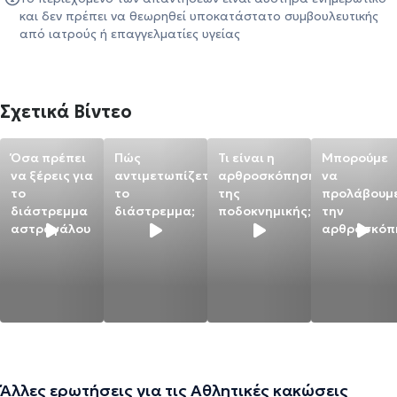
και δεν πρέπει να θεωρηθεί υποκατάστατο συμβουλευτικής
από ιατρούς ή επαγγελματίες υγείας
Σχετικά Βίντεο
Όσα πρέπει
Πώς
Τι είναι η
Μπορούμε
να ξέρεις για
αντιμετωπίζεται
αρθροσκόπηση
να
το
το
της
προλάβουμ
διάστρεμμα
διάστρεμμα;
ποδοκνημικής;
την
αστραγάλου
αρθροσκόπ
Άλλες ερωτήσεις για τις Αθλητικές κακώσεις