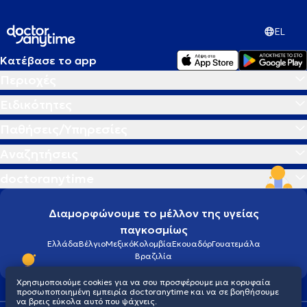
EL
Κατέβασε το app
Περιοχές
Ειδικότητες
Παθήσεις/Υπηρεσίες
Αναζητήσεις
doctoranytime
Διαμορφώνουμε το μέλλον της υγείας
παγκοσμίως
Ελλάδα
Βέλγιο
Μεξικό
Κολομβία
Εκουαδόρ
Γουατεμάλα
Βραζιλία
Χρησιμοποιούμε cookies για να σου προσφέρουμε μια κορυφαία
προσωποποιημένη εμπειρία doctoranytime και να σε βοηθήσουμε
να βρεις εύκολα αυτό που ψάχνεις.