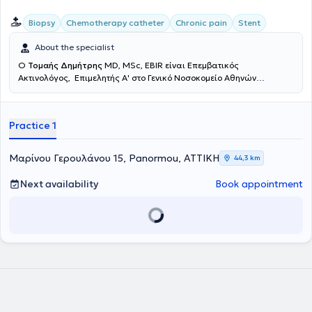
Biopsy
Chemotherapy catheter
Chronic pain
Stent
About the specialist
Ο
Τομαής Δημήτρης
MD, MSc, EBIR είναι Επεμβατικός
Ακτινολόγος, Επιμελητής Α' στο Γενικό Νοσοκομείο Αθηνών
"Ευαγγελισμός". Είναι απόφοιτος της Ιατρικής Σχολής του Εθνικού
και Καποδιστριακού Πανεπιστημίου Αθηνών (ΕΚΠΑ), κάτοχος
μεταπτυχιακού τίτλου σπουδών στην Επεμβατική Ακτινολογία και
Practice 1
παρακολουθεί ασθενείς στην Βιοκλινική Αθηνών και στο Theparis
General Hospital. Το 2013 μετέβη στο Ηνωμένο Βασίλειο, όπου κατά
την διάρκεια της ειδικότητας του μετεκπαιδεύτηκε στην Επεμβατική
Μαρίνου Γερουλάνου 15, Panormou, ΑΤΤΙΚΗ
44,3 km
Ακτινολογία στον Guy's and St Thomas' NHS Foundation Trust of
London, ενώ έλαβε τίτλο στην Επεμβατική Ακτινολογία από το Γενικό
Next availability
Book appointment
Νοσοκομείο Αθηνών "Ευαγγελισμός" το 2019. Ειδικεύθηκε σε όλο το
φάσμα της κλασικής Ακτινολογίας και της Επεμβατικής
Ακτινολογίας με κατεύθυνση την Αγγειακή Επεμβατική Ακτινολογία
την Επεμβατική Ογκολογία και την Αγγειακή Προσπέλαση. Έχει
εκπαίδευση στη διενέργεια και ερμηνεία των έγχρωμων
υπερηχογραφημάτων (triplex) των αρτηριών και φλεβών. Έχει
συμμετάσχει σε πληθώρα ελληνικών και διεθνών συνεδρίων, με
παρουσίαση εργασιών και βραβεύσεις. Τέλος, ο γιατρός
ασχολείται ενεργά με τη συγγραφή μελετών και έχει ιδιαίτερο
ενδιαφέρον στη συγγραφή δημοσιεύσεων στα πιο έγκυρα περιοδικά