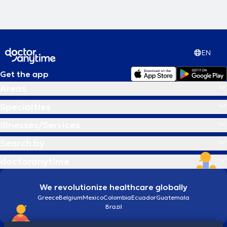
πανελλαδικά και διεθνώς.
EN
Get the app
Areas
Specialties
Illnesses/Services
Search by
doctoranytime
We revolutionize healthcare globally
Greece
Belgium
Mexico
Colombia
Ecuador
Guatemala
Brazil