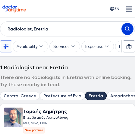
doctoranytime
EN
Radiologist, Eretria
Availability
Services
Expertise
Paymen
1
Radiologist near Eretria
There are no Radiologists in Eretria with online booking.
Try these nearby instead.
Central Greece
Prefecture of Evia
Eretria
Amarintho
Τομαής Δημήτρης
Επεμβατικός Ακτινολόγος
MD, MSc, EBIR
New partner