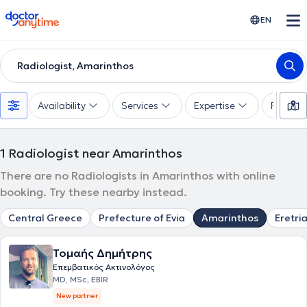
doctoranytime
EN
Radiologist, Amarinthos
Availability
Services
Expertise
Paymen
1
Radiologist near Amarinthos
There are no Radiologists in Amarinthos with online
booking. Try these nearby instead.
Central Greece
Prefecture of Evia
Amarinthos
Eretri
Τομαής Δημήτρης
Επεμβατικός Ακτινολόγος
MD, MSc, EBIR
New partner