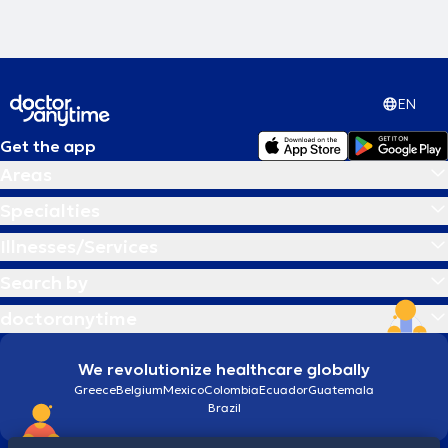
πανελλαδικά και διεθνώς.
EN
Get the app
Areas
Specialties
Illnesses/Services
Search by
doctoranytime
We revolutionize healthcare globally
Greece
Belgium
Mexico
Colombia
Ecuador
Guatemala
Brazil