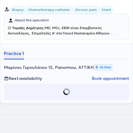
Biopsy
Chemotherapy catheter
Chronic pain
Stent
About the specialist
Ο
Τομαής Δημήτρης
MD, MSc, EBIR είναι Επεμβατικός
Ακτινολόγος, Επιμελητής Α' στο Γενικό Νοσοκομείο Αθηνών
"Ευαγγελισμός". Είναι απόφοιτος της Ιατρικής Σχολής του Εθνικού
και Καποδιστριακού Πανεπιστημίου Αθηνών (ΕΚΠΑ), κάτοχος
μεταπτυχιακού τίτλου σπουδών στην Επεμβατική Ακτινολογία και
Practice 1
παρακολουθεί ασθενείς στην Βιοκλινική Αθηνών και στο Theparis
General Hospital. Το 2013 μετέβη στο Ηνωμένο Βασίλειο, όπου κατά
την διάρκεια της ειδικότητας του μετεκπαιδεύτηκε στην Επεμβατική
Μαρίνου Γερουλάνου 15, Panormou, ΑΤΤΙΚΗ
45,6 km
Ακτινολογία στον Guy's and St Thomas' NHS Foundation Trust of
London, ενώ έλαβε τίτλο στην Επεμβατική Ακτινολογία από το Γενικό
Next availability
Book appointment
Νοσοκομείο Αθηνών "Ευαγγελισμός" το 2019. Ειδικεύθηκε σε όλο το
φάσμα της κλασικής Ακτινολογίας και της Επεμβατικής
Ακτινολογίας με κατεύθυνση την Αγγειακή Επεμβατική Ακτινολογία
την Επεμβατική Ογκολογία και την Αγγειακή Προσπέλαση. Έχει
εκπαίδευση στη διενέργεια και ερμηνεία των έγχρωμων
υπερηχογραφημάτων (triplex) των αρτηριών και φλεβών. Έχει
συμμετάσχει σε πληθώρα ελληνικών και διεθνών συνεδρίων, με
παρουσίαση εργασιών και βραβεύσεις. Τέλος, ο γιατρός
ασχολείται ενεργά με τη συγγραφή μελετών και έχει ιδιαίτερο
ενδιαφέρον στη συγγραφή δημοσιεύσεων στα πιο έγκυρα περιοδικά