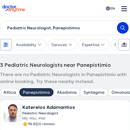
doctoranytime
EN
Pediatric Neurologist, Panepistimio
Availability
Services
Expertise
Paymen
3
Pediatric Neurologists near Panepistimio
There are no Pediatric Neurologists in Panepistimio with
online booking. Try these nearby instead.
Attica
Panepistimio
Akadimia
Syntagma
Omonoi
Katerelos Adamantios
Pediatric Neurologist
MD, MSc, PhD
|
10.0
20 reviews