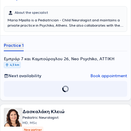
About the specialist
Maria Mpalla is a Pediatrician - Child Neurologist and maintains a
private practice in Psychiko, Athens. She also collaborates with the
Pediatric Clinic of the "MITERA" Children's Hospital and is a
Scientific Associate in pediatric neurology at the First Pediatric
University Clinic of the National and Kapodistrian University of
Practice 1
Athens at the Children's Hospital "Agia Sofia." Additionally, she has
served as a Pediatrician at the Aristotle Corinthian Educational
Institution. She possesses extensive experience in pediatric
Εμπράρ 7 και Καμπούρογλου 26, Neo Psychiko, ΑΤΤΙΚΗ
dermatology, counseling and methods for proper breastfeeding,
4,3 km
child nutrition, developmental pediatrics, as well as pediatric
neurology.
Next availability
Book appointment
Δασκαλάκη Κλειώ
Pediatric Neurologist
MD, MSc
New partner