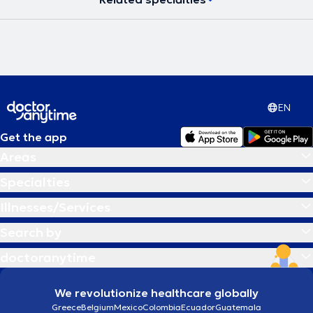
EN
Get the app
Areas
Specialties
Illnesses/Services
Search by
doctoranytime
We revolutionize healthcare globally
Greece
Belgium
Mexico
Colombia
Ecuador
Guatemala