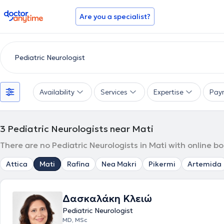
doctoranytime
Are you a specialist?
Availability
Services
Expertise
Pay
3
Pediatric Neurologists near Mati
There are no Pediatric Neurologists in Mati with online b
Attica
Mati
Rafina
Nea Makri
Pikermi
Artemida
Δασκαλάκη Κλειώ
Pediatric Neurologist
MD, MSc