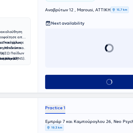
Αναβρύτων 12 , Marousi, ΑΤΤΙΚΗ
15,7 km
Next availability
αρακολούθηση
ποφοίτησε από
και ολοκλήρωσε
ία" και μέλος
ο - Μπενάκειο
τηρεί ιδιωτικό
υ ΙΑΣΩ Παίδων
κής
διστριακού
κή Κλινική.
ociety (EPNS).
Γενετική, με
Book appointment
Practice 1
Εμπράρ 7 και Καμπούρογλου 26, Neo Psych
19,3 km