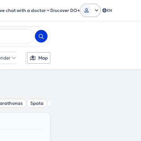
ive chat with a doctor
Discover DO+
EN
ender
Map
arathonas
Spata
Dionisos
Gerakas
Drosia
Vrilissi