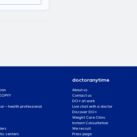
doctoranytime
tion
About us
 EOPYY
Contact us
DO+ at work
r – health professional
Live chat with a doctor
Discover DO+
Weight Care Clinic
Instant Consultation
ters
We recruit
ic centers
Press page