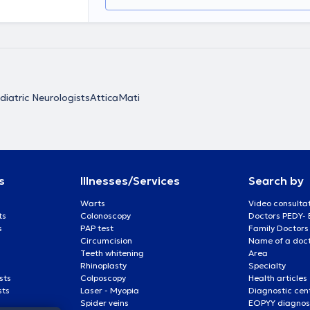
diatric Neurologists
Attica
Mati
s
Illnesses/Services
Search by
Warts
Video consulta
ts
Colonoscopy
Doctors PEDY-
s
PAP test
Family Doctors
Circumcision
Name of a docto
Teeth whitening
Area
Rhinoplasty
Specialty
sts
Colposcopy
Health articles
sts
Laser - Myopia
Diagnostic cen
Spider veins
EOPYY diagnost