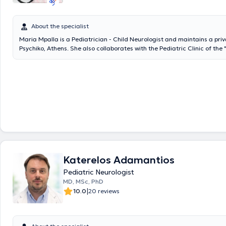
About the specialist
Maria Mpalla is a Pediatrician - Child Neurologist and maintains a priv
Psychiko, Athens. She also collaborates with the Pediatric Clinic of the
Children's Hospital and is a Scientific Associate in pediatric neurology 
Pediatric University Clinic of the National and Kapodistrian University 
Children's Hospital "Agia Sofia." Additionally, she has served as a Pedia
Aristotle Corinthian Educational Institution. She possesses extensive ex
pediatric dermatology, counseling and methods for proper breastfeedi
nutrition, developmental pediatrics, as well as pediatric neurology.
Katerelos Adamantios
Pediatric Neurologist
MD, MSc, PhD
|
10.0
20 reviews