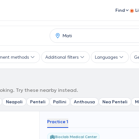
Find
L
ment methods
Additional filters
Languages
G
ooking. Try these nearby instead.
Neapoli
Penteli
Pallini
Anthousa
Nea Penteli
M
Practice 1
Bioclab Medical Center