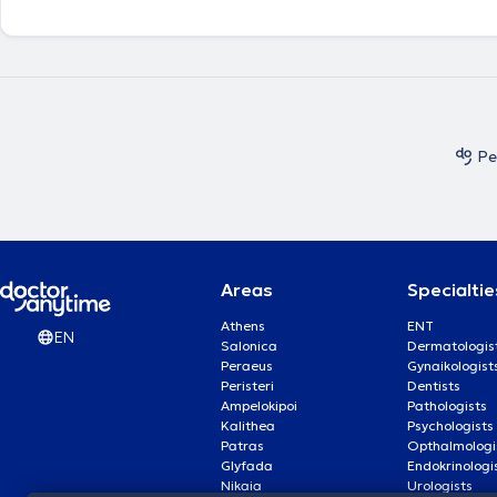
Pe
Areas
Specialtie
Athens
ENT
EN
Salonica
Dermatologis
Peraeus
Gynaikologist
Peristeri
Dentists
Ampelokipoi
Pathologists
Kalithea
Psychologists
Patras
Opthalmologi
Glyfada
Endokrinologi
Nikaia
Urologists