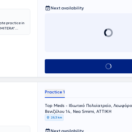
Next availability
ate practice in
 "MITERA"
at the First
of Athens at the
trician at the
perience in
ng, child
Book appointment
Practice 1
Top Meds - Ιδιωτικό Πολυϊατρείο, Λεωφόρ
Βενιζέλου 14, Nea Smirni, ΑΤΤΙΚΗ
26,3 km
Next availability