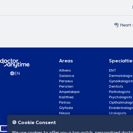
Heart 
Areas
Specialtie
Athens
ENT
EN
Salonica
Dermatologis
Peraeus
Gynaikologist
Peristeri
Dentists
Ampelokipoi
Pathologists
Kalithea
Psychologists
Patras
Opthalmologi
Glyfada
Endokrinologi
Nikaia
Urologists
Nea Smyrni
Cardiologists
🍪 Cookie Consent
We use cookies to offer you a top-notch, personalized doct