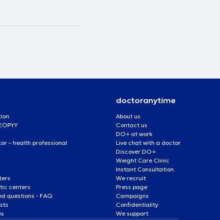
doctoranytime
tion
About us
 EOPYY
Contact us
DO+ at work
r – health professional
Live chat with a doctor
Discover DO+
Weight Care Clinic
Instant Consultation
ters
We recruit
ic centers
Press page
ed questions - FAQ
Campaigns
ists
Confidentiality
es
We support