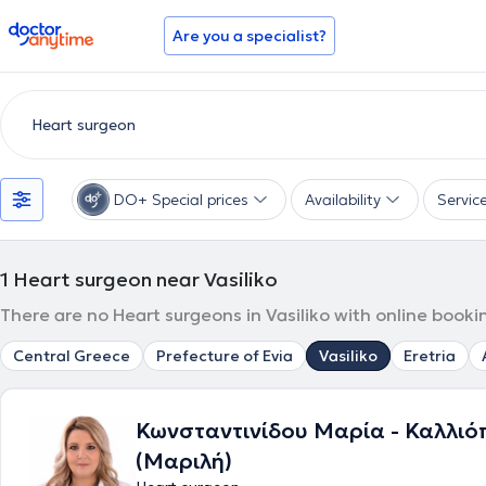
doctoranytime
Are you a specialist?
DO+ Special prices
Availability
Servic
1
Heart surgeon near Vasiliko
There are no Heart surgeons in Vasiliko with online booki
Central Greece
Prefecture of Evia
Vasiliko
Eretria
Κωνσταντινίδου Μαρία - Καλλιό
(Μαριλή)