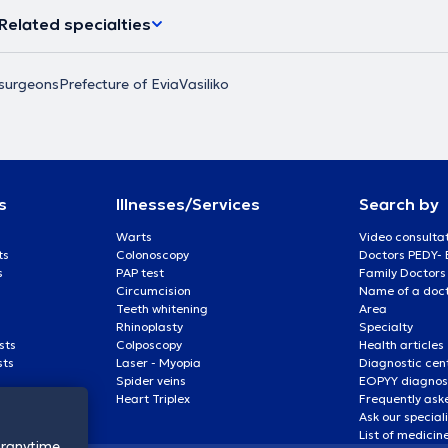
Related specialties
surgeons
Prefecture of Evia
Vasiliko
s
Illnesses/Services
Search by
Warts
Video consulta
ts
Colonoscopy
Doctors PEDY-
s
PAP test
Family Doctors
Circumcision
Name of a docto
Teeth whitening
Area
Rhinoplasty
Specialty
sts
Colposcopy
Health articles
sts
Laser - Myopia
Diagnostic cen
Spider veins
EOPYY diagnost
Heart Triplex
Frequently ask
Ask our special
List of medicin
oranytime