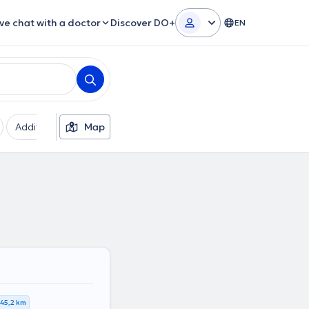
ive chat with a doctor
Discover DO+
EN
Additional filters
Map
Languages
Gender
45,2 km