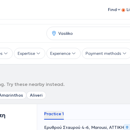
Find
L
es
Expertise
Experience
Payment methods
ng. Try these nearby instead.
Amarinthos
Aliveri
Practice 1
πη
Ερυθρού Σταυρού 4-6, Marousi, ΑΤΤΙΚΗ