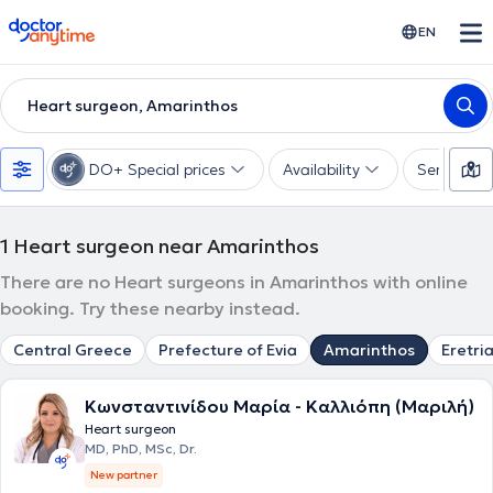
doctoranytime
EN
Heart surgeon, Amarinthos
DO+ Special prices
Availability
Services
1
Heart surgeon near Amarinthos
There are no Heart surgeons in Amarinthos with online
booking. Try these nearby instead.
Central Greece
Prefecture of Evia
Amarinthos
Eretri
Κωνσταντινίδου Μαρία - Καλλιόπη (Μαριλή)
Heart surgeon
MD, PhD, MSc, Dr.
New partner