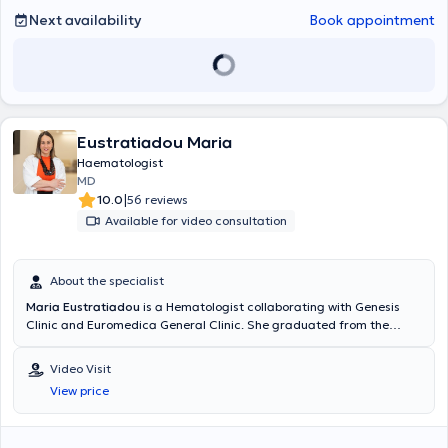
αιμοπεταλίων
Next availability
Book appointment
Eustratiadou Maria
Haematologist
MD
|
10.0
56 reviews
Available for video consultation
About the specialist
Maria Eustratiadou
is a Hematologist collaborating with Genesis
Clinic and Euromedica General Clinic. She graduated from the
Medical School of Aristotle University of Thessaloniki
and
completed her specialization in Hematology at Papageorgiou
Video Visit
Hospital. She has served as a Senior Registrar B at Papageorgiou
View price
Hospital, gaining extensive experience in the diagnosis and
therapeutic management of patients
across the full spectrum of
benign and malignant Hematology
(Myelodysplastic Neoplasms,