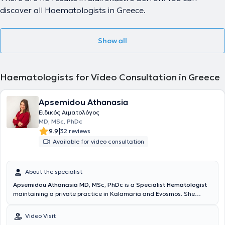
discover all Haematologists in Greece.
Show all
Haematologists for Video Consultation in Greece
Apsemidou Athanasia
Ειδικός Αιματολόγος
MD, MSc, PhDc
|
9.9
32 reviews
Available for video consultation
About the specialist
Apsemidou Athanasia MD, MSc, PhDc
is a
Specialist Hematologist
maintaining a private practice in Kalamaria and Evosmos. She
graduated from the Medical School of the Aristotle University of
Thessaloniki (AUTH), followed by postgraduate studies titled
Video Visit
"Nanosciences and Nanotechnologies" at the same university's