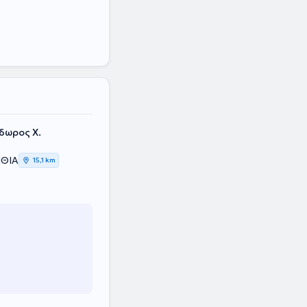
δωρος Χ.
ΝΘΙΑ
15,1 km