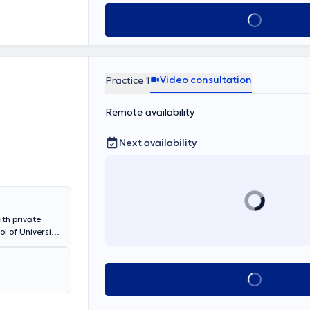
Book appointment
Video consultation
Practice 1
Remote availability
Next availability
ith private
l of Universita
nt
athology.
" which marked
Book appointmen
ropoulos has
reece and
tion of the Army