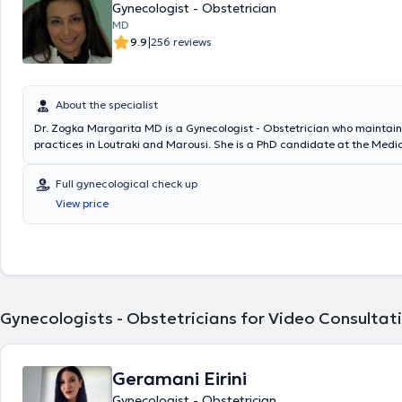
Gynecologist - Obstetrician
MD
|
9.9
256 reviews
About the specialist
Dr. Zogka Margarita MD is a Gynecologist - Obstetrician who maintain
practices in Loutraki and Marousi. She is a PhD candidate at the Medic
the National and Kapodistrian University of Athens and holds a medic
specialized in Gynecology at the Metaxas Cancer Hospital and in Obste
Full gynecological check up
General Hospital of Athens "Alexandra". She is specialized in cervical 
View price
has extensive experience in pregnancy pathology, the management of
well as colposcopy. Finally, the physician continues to collaborate with 
Gynecological - Obstetric Clinics "Rhea," "Iaso," and "Leto" to this day.
Gynecologists - Obstetricians for Video Consultat
Geramani Eirini
Gynecologist - Obstetrician