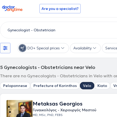
doctoranytime
Are you a specialist?
DO+ Special prices
Availability
Servic
5
Gynecologists - Obstetricians near Velo
There are no Gynecologists - Obstetricians in Velo with o
Peloponnese
Prefecture of Korinthos
Velo
Kiato
V
Metaksas Georgios
Γυναικολόγος - Χειρουργός Μαστού
MD, MSc, PhD, FEBS