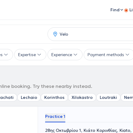
Find
L
es
Expertise
Experience
Payment methods
nline booking. Try these nearby instead.
rachati
Lechaio
Korinthos
Xilokastro
Loutraki
Ne
Practice 1
28ης Οκτωβρίου 1, Κιάτο Κορινθίας, Kiato