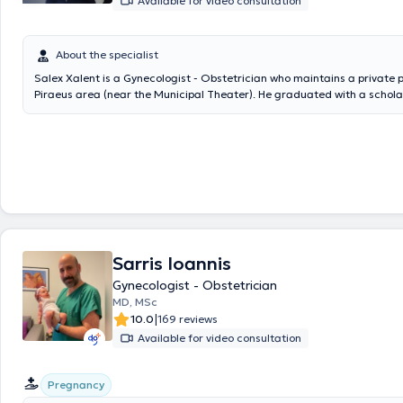
Available for video consultation
About the specialist
Salex Xalent is a Gynecologist - Obstetrician who maintains a private p
Piraeus area (near the Municipal Theater). He graduated with a schola
Ministry of Education from the Medical School of the University of Jor
continues his academic development with postgraduate studies in Rep
Regenerative Medicine at the National and Kapodistrian University of
with active participation in the Department of Infertility, Sterility, and I
Fertilization at the General Hospital of Athens "Alexandra." He complete
in General Surgery at the 251 Air Force General Hospital and the Gener
Hospital of Athens "P. & A. Kyriakou," and subsequently specialized in G
Obstetrics at the General Hospital of Patras "Agios Andreas." He is a 
Piraeus Medical Association and the Athens Medical Association. Finall
continuously attends and participates in conferences aiming to provid
Sarris Ioannis
based, modern, and personalized care for women at every stage of their
Gynecologist - Obstetrician
MD, MSc
|
10.0
169 reviews
Available for video consultation
Pregnancy