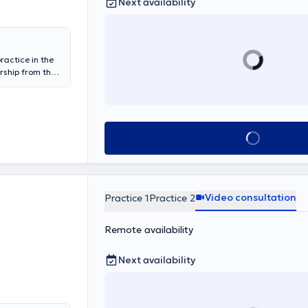
Next availability
ractice in the
rship from the
dan and
roductive -
 Athens (NKUA),
n Vitro
d his training
Book appointmen
al Children’s
ynecology -
member of the
y, he
e evidence-
Video consultation
Practice 1
Practice 2
 lives.
Remote availability
Next availability