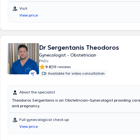
"Μητέρα"
.
Visit
View price
Dr Sergentanis Theodoros
Gynecologist - Obstetrician
PhDc
|
9.8
18 reviews
Available for video consultation
About the specialist
Theodoros Sergentanis is an Obstetrician–Gynecologist providing care for gynecology
and pregnancy.
Full gynecological check up
View price