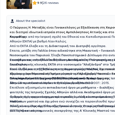
|
9.9
26 reviews
About the specialist
O
Γεώργιος Η. Μεταξάς
είναι
Γυναικολόγος
με
Εξειδίκευση
στη
Χειρο
και διατηρεί
ιδιωτικά ιατρεία στους Αμπελόκηπους Αττικής και στο
Κορινθίας
Αποφοίτησε από την Ιατρική σχολή του Εθνικού και Καποδιστριακού Π
.
Αθηνών (ΕΚΠΑ) με βαθμό Λίαν Καλώς.
Από το ΕΚΠΑ έλαβε και τη
Διδακτορική του Διατριβή
αργότερα.
Έπειτα, μετέβη στη
Γαλλία όπου ειδικεύτηκε στη Μαιευτική – Γυναικολ
Νοσοκομεία του Παρισιού
. Έλαβε
Πανεπιστημιακό Δίπλωμα
στο αντι
κακοήθων και καλοήθων παθήσεων μαστού
Επιστρέφοντας στην Ελλάδα διετέλεσε
Ακαδημαϊκός Υπότροφος της Ά
από το
Πανεπιστήμιο τ
στο Παρισι
Γυναικολογικής κλινικής ΕΚΠΑ στο νοσοκομείο "Αλεξάνδρα" στο Τμ
.
όπου έλαβε και την
Κατά τη διάρκεια της θητείας του πραγματοποίησε
Εξειδίκευση της Χειρουργικής Μαστού
πλήθος και ποικιλ
.
Έχει αποκ
εξετάσεις, την
Χειρουργείων Μαστού
Ευρωπαϊκή Πιστοποίηση στη Χειρουργική Μαστού - Fel
στο τμήμα μαστού του "Αλεξάνδρα" το οποίο α
European Board of Surgery (FEBS),Qualification in Breast Surgery.
αναγνωρισμένο κέντρο μαστού διεθνώς αφού ανήκει στο
Ολοκλήρωσε με Επιτυχία το Πρώτο
Μεταπτυχιακό Πρόγραμμα της Ια
δίκτυο Breast Centres Network. Επιπλέον διαθέτει ISO 9001 : 2015.
Αθηνών προσανατολισμένο στη Χειρουργική Μαστού
.
Επιτέλεσε αξιοσημείωτο
εκπαιδευτικό έργο με μαθήματα – διαλέξεις
φοιτητές της Ιατρικής Σχολής Αθηνών αλλά και Ακαδημαϊκό έργο
με
άρθρων σε έγκριτα επιστημονικά περιοδικά με ειδικό αντικείμενο τις
Ο ιατρός έχει συμμετάσχει με προσωπικές
ομιλίες και παρουσιάσεις
Μαστού.
παθήσεων μαστού και όχι μόνο
ενώ συνεχίζει να παρακολουθεί πρ
συνέδρια και σεμινάρια του εξωτερικού ώστε να επικαιροποιεί συνεχ
Τέλος, είναι μέλος της Ελληνικής Γυναικολογικής Εταιρίας Παθήσεω
και τις πρακτικές του.
(ΕΓΕΠΑΜ) και
επιστημονικός συνεργάτης της Α’ Κλινικής Μαστού τ