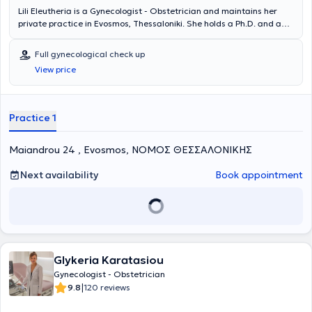
Lili Eleutheria is a Gynecologist - Obstetrician and maintains her
private practice in Evosmos, Thessaloniki. She holds a Ph.D. and a
degree from the Medical School of Aristotle University of
Thessaloniki. Additionally, she holds a postgraduate degree in
Full gynecological check up
Medical Research Methodology from the same institution. In her
View price
private practice, within a comfortable and friendly environment, she
manages a wide range of cases, remaining committed to scientific
knowledge and professionalism, aiming for the best patient care.
Practice 1
Maiandrou 24 , Evosmos, ΝΟΜΟΣ ΘΕΣΣΑΛΟΝΙΚΗΣ
Next availability
Book appointment
Glykeria Karatasiou
Gynecologist - Obstetrician
|
9.8
120 reviews