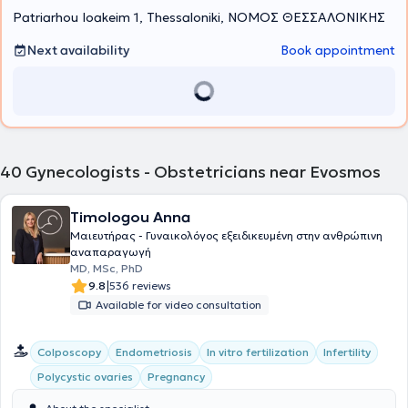
Patriarhou Ioakeim 1, Thessaloniki, ΝΟΜΟΣ ΘΕΣΣΑΛΟΝΙΚΗΣ
Gynecology Society, a founding member of the Hellenic
Gynecological Society for Cancer Research and Therapy, President
of the Board of Directors of the ARÖGI Rehabilitation Center, and
Next availability
Book appointment
Vice President of the Board of Directors of the Obstetrics and
Gynecology Clinic "Genesis."
40
Gynecologists - Obstetricians near Evosmos
Timologou Anna
Μαιευτήρας - Γυναικολόγος εξειδικευμένη στην ανθρώπινη
αναπαραγωγή
MD, MSc, PhD
|
9.8
536 reviews
Available for video consultation
Colposcopy
Endometriosis
In vitro fertilization
Infertility
Polycystic ovaries
Pregnancy