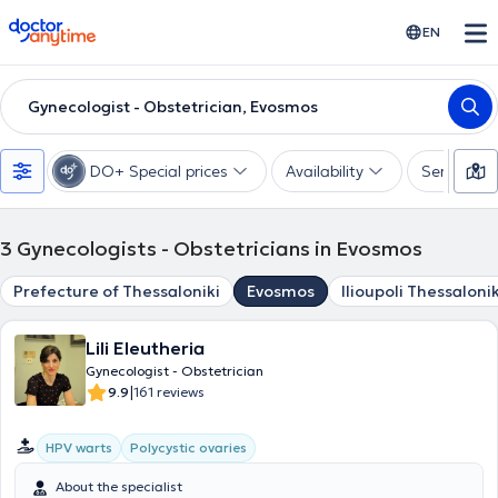
doctoranytime
EN
Gynecologist - Obstetrician, Evosmos
DO+ Special prices
Availability
Services
3
Gynecologists - Obstetricians in Evosmos
Prefecture of Thessaloniki
Evosmos
Ilioupoli Thessalonik
Lili Eleutheria
Gynecologist - Obstetrician
|
9.9
161 reviews
HPV warts
Polycystic ovaries
About the specialist