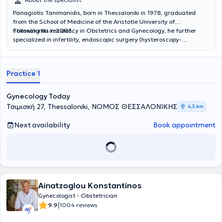
ακαδημαϊκές δημοσιεύσεις σε εγχώρια και διεθνή συνέδρια. Η
Panagiotis Tanimanidis, born in Thessaloniki in 1978, graduated
ιατρός ενημερώνεται διαρκώς με τα νεότερα επιστημονικά
from the School of Medicine of the Aristotle University of
δεδομένα της Μαιευτικής και της Γυναικολογίας συμμετέχοντας σε
Thessaloniki in 2003.
Following his residency in Obstetrics and Gynecology, he further
συνέδρια και σεμινάρια στην Ελλάδα και στο εξωτερικό. Η ιατρός
specialized in infertility, endoscopic surgery (hysteroscopy-
είναι συνεργάτης των κλινικών: Ιατρικό Διαβαλκανικό
laparoscopy), and clinical sexology, training both in Greece and
Θεσσαλονίκης, Euromedica Γενική κλινική Θεσσαλονίκης, Γένεσις
abroad.
και Βιοκλινική Θεσσαλονίκης.
Practice 1
Gynecology Today
Τσιμισκή 27, Thessaloniki, ΝΟΜΟΣ ΘΕΣΣΑΛΟΝΙΚΗΣ
4,5 km
Next availability
Book appointment
Ainatzoglou Konstantinos
Gynecologist - Obstetrician
|
9.9
1004 reviews