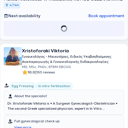
also a Collaborator - selected member of the Medisystem
4,7 km
Healthcare Network of Interamerican and serves as a Surgeon in
the 1st Surgical Clinic of the 424 General Military Training Hospital.
Next availability
Book appointment
Finally, he is a member of the Hellenic Society of Breast Surgery.
Xristoforaki Viktoria
Γυναικολόγος - Μαιευτήρας, Ειδικός Υποβοηθούμενης
Αναπαραγωγής & Γυναικολογικής Ενδοκρινολογίας
MD, MSc, PhDc, EFRM-EBCOG
|
10.0
163 reviews
Egg Freezing
In vitro fertilization
About the specialist
Dr. Xristoforaki Viktoria is • A Surgeon Gynecologist-Obstetrician •
The second Greek specialized physician, expert in In Vitro
Fertilization (IVF Specialist) and in Reproductive Endocrinology-
Gynecological Endocrinology, certified by the European Society of
Full gynecological check up
Human Reproduction and Embryology (ESHRE- EBCOG), following
View price