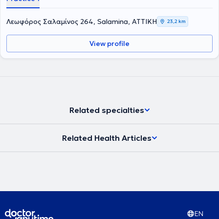
Πανεπιστήμιο της Νέας Υόρκης όπου και έλαβε την ειδικότητά του
στην Ενδοδοντολογία, το οποίο Πανεπιστήμιο ιδρύθηκε το 1926 και
είναι η παλαιότερη σχολή στις ΗΠΑ. Επιπλέον έχει παρακολουθήσει
Λεωφόρος Σαλαμίνος 264, Salamina, ΑΤΤΙΚΗ
23,2 km
πληθώρα σεμιναρίων και hands on courses. Έχει 25 χρόνια
εμπειρία σε ενδοδοντικα περιστατικά μεγάλου βαθμού δυσκολίας
View profile
όπως επαναλήψεις Ε.Θ. και αφαίρεσης σπασμένων εργαλείων
καθώς και μεγάλη εμπειρία στις ακρορριζεκτομές και αφαίρεση
κύστεων καθώς και διαχείριση κρημνού σε ζωτικά ανατομικά
στοιχεία με τοποθέτηση αυτόλογου ή ετερόλογου μοσχευματικού
υλικού.
Related specialties
Related Health Articles
EN