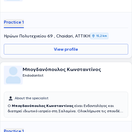
Practice 1
Ηρώων Πολυτεχνείου 69 , Chaidari, ΑΤΤΙΚΗ
15,2 km
View profile
Μπογδανόπουλος Κωνσταντίνος
Endodontist
About the specialist
Ο
Μπογδανόπουλος Κωνσταντίνος
είναι Ενδοντολόγος και
διατηρεί ιδιωτικό ιατρείο στη Σαλαμίνα. Ολοκλήρωσε τις σπουδές
του στην Οδοντιατρική σχολή του Πανεπιστημίου Αθηνών το 1982
και στη συνέχεια εργάστηκε για μια δεκαετία στην Πάτρα απ' όπου
και κατάγεται ιδιωτικά. Κατόπιν μετέβη για μετεκπαίδευση στο
Practice 1