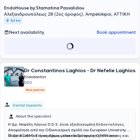
EndoHouse by Stamatina Passalidou
Αλεξανδρουπόλεως 28 (2ος όροφος), Ampelokipoi, ΑΤΤΙΚΗ
8,5 km
Next availability
Book appointment
Dr Constantinos Laghios - Dr Nefelie Laghios
Endodontist
DDS
New partner
Dental implants
About the specialist
H
Δρ. Νεφέλη Λάγιου D.D.S. είναι εξειδικευμένη Ενδοντολόγος.
Αποφοίτησε από την Οδοντιατρική σχολή του European University of
Madrid (UEM). Στη συνέχεια, μετεκπαιδεύτηκε στις ΗΠΑ στην
Ο
Δρ. Κωνσταντίνος Λάγιος
είναι
Χειρουργός Οδοντίατρος
και