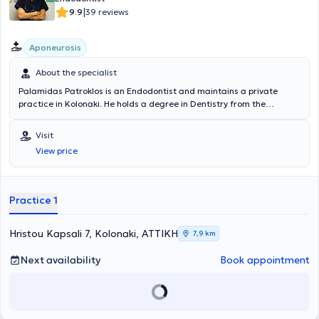
|
9.9
39 reviews
Aponeurosis
About the specialist
Palamidas Patroklos is an Endodontist and maintains a private
practice in Kolonaki. He holds a degree in Dentistry from the
National and Kapodistrian University of Athens and has completed
postgraduate training in Endodontics at Columbia University in New
Visit
York. He is a member of the AAE (American Association of
View price
Endodontists). Finally, he possesses extensive experience and
training.
Practice 1
Hristou Kapsali 7, Kolonaki, ΑΤΤΙΚΗ
7,9 km
Next availability
Book appointment