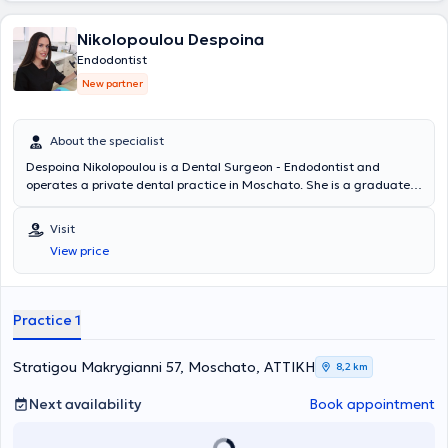
Nikolopoulou Despoina
Endodontist
New partner
About the specialist
Despoina Nikolopoulou is a Dental Surgeon - Endodontist and
operates a private dental practice in Moschato. She is a graduate
of the Dental School of the National and Kapodistrian University of
Athens and holds a postgraduate degree in Endodontics from the
Visit
University of Central Lancashire. She has extensive experience and
View price
training, having worked in major clinics in both Greece and the
United Kingdom.
Practice 1
Stratigou Makrygianni 57, Moschato, ΑΤΤΙΚΗ
8,2 km
Next availability
Book appointment