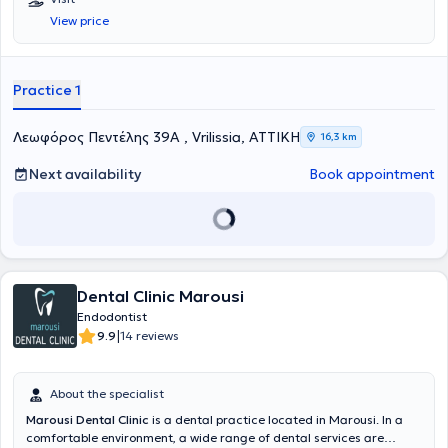
Kapodistrian University of Athens. He specializes in Endodontology
View price
and holds a postgraduate degree entitled
Master of Science in
Endodontics
from
King's College Guy's Hospital
in London. He runs a
state-of-the-art, fully equipped practice with a microscope, where
he undertakes specialized diagnosis and treatment of endodontic
Practice 1
cases, strictly adhering to international protocols, with meticulous
attention to detail and respect for the patient’s biology.
Λεωφόρος Πεντέλης 39Α , Vrilissia, ΑΤΤΙΚΗ
16,3 km
Next availability
Book appointment
Dental Clinic Marousi
Endodontist
|
9.9
14 reviews
About the specialist
Marousi Dental Clinic
is a dental practice located in Marousi. In a
comfortable environment, a wide range of dental services are