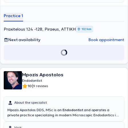
Practice 1
Praxitelous 124 -128, Piraeus, ΑΤΤΙΚΗ
10,1 km
Next availability
Book appointment
Mpozis Apostolos
Endodontist
|
10
9 reviews
About the specialist
Mpozis Apostolos DDS, MSc is an
Endodontist
and operates a
private practice specializing in modern Microscopic Endodontics in
Vrilissia, as well as collaborating with the Ten Dental Facial Clinic in
London. He graduated from the Dental School of the National and
Visit