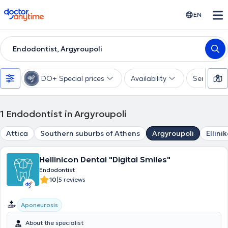
doctoranytime
EN
Endodontist, Argyroupoli
DO+ Special prices
Availability
Services
1
Endodontist in Argyroupoli
Attica
Southern suburbs of Athens
Argyroupoli
Ellini
Hellinicon Dental "Digital Smiles"
Endodontist
|
10
5 reviews
Aponeurosis
About the specialist