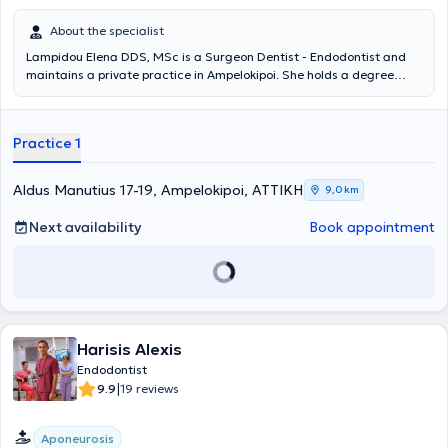
About the specialist
Lampidou Elena DDS, MSc is a Surgeon Dentist - Endodontist and
maintains a private practice in Ampelokipoi. She holds a degree
from the Dental School of Aristotle University of Thessaloniki, with a
postgraduate degree in Endodontics from the University of
Cheshire, United Kingdom. Additionally, she has completed further
Practice 1
training in dental prosthetics and facial aesthetics in the United
Kingdom. She possesses extensive and diverse professional
experience, having worked as a surgeon dentist in Greece and the
Aldus Manutius 17-19, Ampelokipoi, ΑΤΤΙΚΗ
9,0 km
United Kingdom. Finally, she actively participates in conferences to
stay updated on scientific advancements and new technologies.
Next availability
Book appointment
Harisis Alexis
Endodontist
|
9.9
19 reviews
Aponeurosis