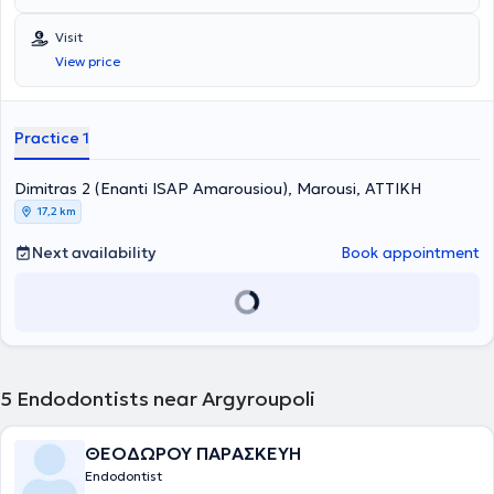
provided for all ages by specialized Endodontists. The most
advanced technologies are adopted, and a primary concern is the
Visit
implementation of solutions fully tailored to the needs of the
View price
patients.
Practice 1
Dimitras 2 (Enanti ISAP Amarousiou), Marousi, ΑΤΤΙΚΗ
17,2 km
Next availability
Book appointment
5
Endodontists near Argyroupoli
ΘΕΟΔΩΡΟΥ ΠΑΡΑΣΚΕΥΗ
Endodontist