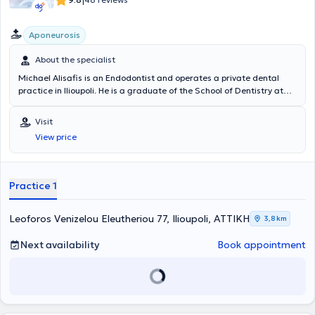
|
Aponeurosis
About the specialist
Michael Alisafis is an Endodontist and operates a private dental
practice in Ilioupoli. He is a graduate of the School of Dentistry at
Aristotle University of Thessaloniki and completed a three-year
training program in Endodontics. His professional experience is
Visit
derived from his private practice and a clinical specialization in
View price
Amsterdam. In his private practice, endodontic treatments are
provided using a microscope, ultrasonic devices, and vertical
compaction of gutta-percha. The doctor is a member of the
European and Hellenic Endodontic Societies, as well as a member of
Practice 1
the Association of Greek Endodontists, and has been actively
participating in dental seminars since 2000, both in Greece and
abroad.
Leoforos Venizelou Eleutheriou 77, Ilioupoli, ΑΤΤΙΚΗ
3,8 km
Next availability
Book appointment