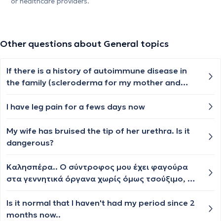
or healthcare providers.
Other questions about General topics
If there is a history of autoimmune disease in
the family (scleroderma for my mother and
multiple sclerosis for my aunt), am I more likely
to develop one? I have joint pain at 30, I wonder
I have leg pain for a fews days now
if it's normal or if I should have it checked by a
doctor
My wife has bruised the tip of her urethra. Is it
dangerous?
Καλησπέρα.. Ο σύντροφος μου έχει φαγούρα
στα γεννητικά όργανα χωρίς όμως τσούξιμο, η
καλλιέργεια ούρων εχει βγει καθαρή.. Τι μπορεί
να συμβαίνει?
Is it normal that I haven't had my period since 2
months now..