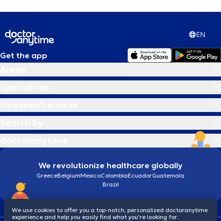
EN
Get the app
Areas
Specialties
Illnesses/Services
Search by
doctoranytime
We revolutionize healthcare globally
Greece
Belgium
Mexico
Colombia
Ecuador
Guatemala
Brazil
We use cookies to offer you a top-notch, personalized doctoranytime
experience and help you easily find what you’re looking for.