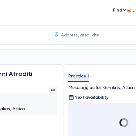
Find
L
ni Afroditi
Practice 1
Mesologgiou 55, Gerakas, Attica
60 '
Next availability
akas, Attica