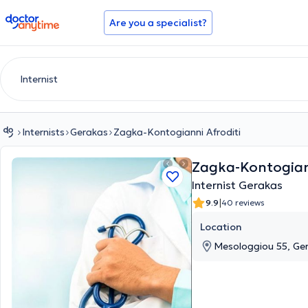
doctoranytime
Are you a specialist?
Internists
Gerakas
Zagka-Kontogianni Afroditi
Zagka-Kontogian
Internist Gerakas
|
9.9
40 reviews
Location
Mesologgiou 55, Ger