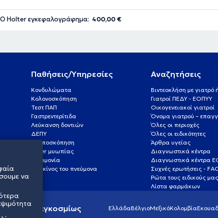
Ο Holter εγκεφαλογράφημα:
400,00 €
Παθήσεις/Υπηρεσίες
Αναζητήσεις
Κονδυλώματα
Βιντεοκλήση με γιατρό
Κολονοσκόπηση
Γιατροί ΠΕΔΥ - ΕΟΠΥΥ
Τεστ ΠΑΠ
Οικογενειακοί γιατροί
Γαστρεντερίτιδα
Όνομα γιατρού – επαγγ
Λεύκανση δοντιών
Όλες οι περιοχές
ΔΕΠΥ
Όλες οι ειδικότητες
Κολποσκόπηση
Άρθρα υγείας
Laser μυωπίας
Διαγνωστικά κέντρα
Πνευμονία
Διαγνωστικά κέντρα 
φαία
Καρκίνος του πνεύμονα
Συχνές ερωτήσεις - FA
σουμε να
Ρώτα τους ειδικούς μα
Λίστα φαρμάκων
σότερα
εψιμότητα
ς υγείας παγκοσμίως
Ελλάδα
Βέλγιο
Μεξικό
Κολομβία
Εκουαδ