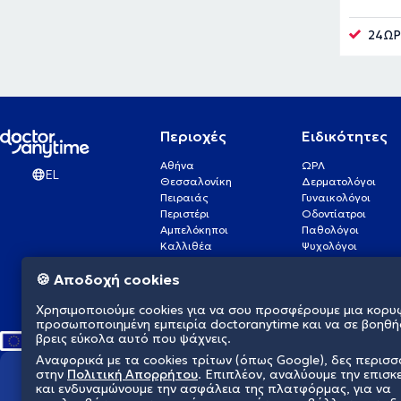
24ΩΡ
Περιοχές
Ειδικότητες
Αθήνα
ΩΡΛ
EL
Θεσσαλονίκη
Δερματολόγοι
Πειραιάς
Γυναικολόγοι
Περιστέρι
Οδοντίατροι
Αμπελόκηποι
Παθολόγοι
Καλλιθέα
Ψυχολόγοι
Πάτρα
Οφθαλμίατροι
🍪 Αποδοχή cookies
Γλυφάδα
Ενδοκρινολόγοι
Νίκαια
Ουρολόγοι
Χρησιμοποιούμε cookies για να σου προσφέρουμε μια κορυ
Νέα Σμύρνη
Καρδιολόγοι
προσωποποιημένη εμπειρία doctoranytime και να σε βοηθή
βρεις εύκολα αυτό που ψάχνεις.
Αναφορικά με τα cookies τρίτων (όπως Google), δες περισ
στην
Πολιτική Απορρήτου
. Επιπλέον, αναλύουμε την επισκ
Διαμορφώνουμε το μέλλον τη
και ενδυναμώνουμε την ασφάλεια της πλατφόρμας, για να