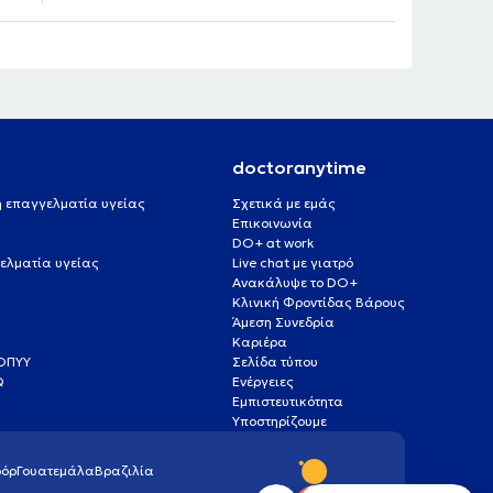
doctoranytime
 ή επαγγελματία υγείας
Σχετικά με εμάς
Επικοινωνία
DO+ at work
ελματία υγείας
Live chat με γιατρό
Ανακάλυψε το DO+
Κλινική Φροντίδας Βάρους
Άμεση Συνεδρία
Καριέρα
ΕΟΠΥΥ
Σελίδα τύπου
Q
Ενέργειες
ς
Εμπιστευτικότητα
Υποστηρίζουμε
όρ
Γουατεμάλα
Βραζιλία