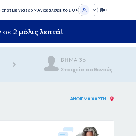
e chat με γιατρό
Ανακάλυψε το DO+
EL
ν
σε
2 μόλις λεπτά!
ΒΗΜΑ 3ο
Στοιχεία ασθενούς
ΑΝΟΙΓΜΑ ΧΑΡΤΗ