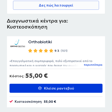
Δες πώς λειτουργεί
Διαγνωστικά κέντρα για:
Κυστεοσκόπηση
Orthobiotiki
9.3
(101)
Επαγγελματική συμπεριφορά, πολύ εξυπηρετικοί από το
περισσότερα
προσωπικό και η γιατρός που έκανε την αιμοληψία πολύ
ευγενική και πρόθυμη να απαντήσει στις ερωτήσεις μου.
55,00 €
Κόστος:
Κλείσε ραντεβού
Κυστεοσκόπηση:
55,00 €