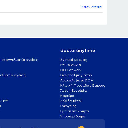
περισσότερα
doctoranytime
 ή επαγγελματία υγείας
Σχετικά με εμάς
Επικοινωνία
DO+ at work
ελματία υγείας
Live chat με γιατρό
Ανακάλυψε το DO+
Κλινική Φροντίδας Βάρους
Άμεση Συνεδρία
Καριέρα
ΕΟΠΥΥ
Σελίδα τύπου
Q
Ενέργειες
ς
Εμπιστευτικότητα
Υποστηρίζουμε