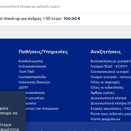
ιαγνωστικό κέντρο με φιλικές τιμες
ό check up για άνδρες > 50 ετών:
100,00 €
Παθήσεις/Υπηρεσίες
Αναζητήσεις
Κονδυλώματα
Βιντεοκλήση με γιατρό
Κολονοσκόπηση
Γιατροί ΠΕΔΥ - ΕΟΠΥΥ
Τεστ ΠΑΠ
Οικογενειακοί γιατροί
Γαστρεντερίτιδα
Όνομα γιατρού – επαγγ
Λεύκανση δοντιών
Όλες οι περιοχές
ΔΕΠΥ
Όλες οι ειδικότητες
Κολποσκόπηση
Άρθρα υγείας
Laser μυωπίας
Διαγνωστικά κέντρα
Πνευμονία
Διαγνωστικά κέντρα 
φαία
Καρκίνος του πνεύμονα
Συχνές ερωτήσεις - FA
σουμε να
Ρώτα τους ειδικούς μα
Λίστα φαρμάκων
σότερα
εψιμότητα