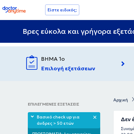
doctoranytime
Είστε ειδικός;
Βρες εύκολα και γρήγορα εξετάσ
ΒΗΜΑ 1ο
Επιλογή εξετάσεων
Αρχική
ΕΠΙΛΕΓΜΕΝΕΣ ΕΞΕΤΑΣΕΙΣ
Βασικό check up για
Δεν 
άνδρες > 50 ετών
Συνομί