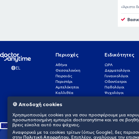
Άριστο δ
Βασικ
Περιοχές
Ειδικότητες
Αθήνα
ΩΡΛ
EL
Θεσσαλονίκη
Δερματολόγοι
Πειραιάς
Γυναικολόγοι
Περιστέρι
Οδοντίατροι
Αμπελόκηποι
Παθολόγοι
Καλλιθέα
Ψυχολόγοι
Πάτρα
Οφθαλμίατροι
🍪 Αποδοχή cookies
Γλυφάδα
Ενδοκρινολόγοι
Νίκαια
Ουρολόγοι
Χρησιμοποιούμε cookies για να σου προσφέρουμε μια κορυ
Νέα Σμύρνη
Καρδιολόγοι
προσωποποιημένη εμπειρία doctoranytime και να σε βοηθή
βρεις εύκολα αυτό που ψάχνεις.
Αναφορικά με τα cookies τρίτων (όπως Google), δες περισ
στην
Πολιτική Απορρήτου
. Επιπλέον, αναλύουμε την επισκ