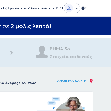
e chat με γιατρό
Ανακάλυψε το DO+
EL
ν
σε
2 μόλις λεπτά!
ΒΗΜΑ 3ο
Στοιχεία ασθενούς
ΑΝΟΙΓΜΑ ΧΑΡΤΗ
για άνδρες > 50 ετών