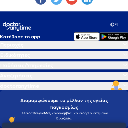
EL
Κατέβασε το app
Περιοχές
Ειδικότητες
Παθήσεις/Υπηρεσίες
Αναζητήσεις
doctoranytime
Διαμορφώνουμε το μέλλον της υγείας
παγκοσμίως
Ελλάδα
Βέλγιο
Μεξικό
Κολομβία
Εκουαδόρ
Γουατεμάλα
Βραζιλία