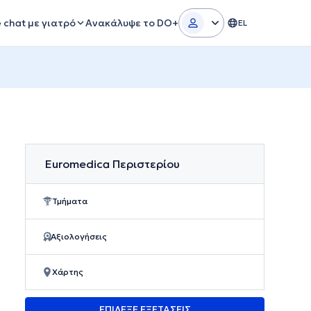
e chat με γιατρό
Ανακάλυψε το DO+
EL
Euromedica Περιστερίου
Τμήματα
Αξιολογήσεις
Χάρτης
ΕΠΙΛΕΞΕ ΕΞΕΤΑΣΕΙΣ