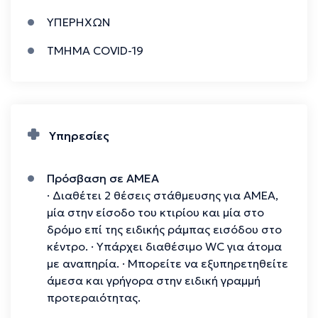
αξιοπιστία και η διεθνής αναγνώριση των
αποτελεσμάτων του Ομίλου Affidea
ΥΠΕΡΗΧΩΝ
καταδεικνύονται από τις διακρίσεις και τις
ΤΜΗΜΑ COVID-19
στρατηγικές συνεργασίες του στο χώρο της
υγείας. Όλα τα κέντρα του Ομίλου Affidea είναι
πιστοποιημένα κατά το διεθνές πρότυπο ISO
9001 και τα βιοπαθολογικά εργαστήρια
διαπιστευμένα από το Εθνικό Σύστημα
Υπηρεσίες
Διαπίστευσης (Ε.ΣΥ.Δ.) κατά το ISO 15189.
Μάθετε περισσότερα στην ιστοσελίδα, σε
Πρόσβαση σε ΑΜΕΑ
LinkedIn, Facebook και Instagram
· Διαθέτει 2 θέσεις στάθμευσης για ΑΜΕΑ,
μία στην είσοδο του κτιρίου και μία στο
δρόμο επί της ειδικής ράμπας εισόδου στο
κέντρο. · Yπάρχει διαθέσιμο WC για άτομα
με αναπηρία. · Mπορείτε να εξυπηρετηθείτε
άμεσα και γρήγορα στην ειδική γραμμή
προτεραιότητας.