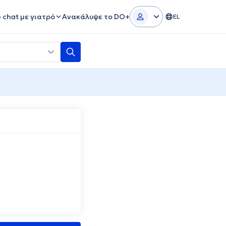
e chat με γιατρό
Ανακάλυψε το DO+
EL