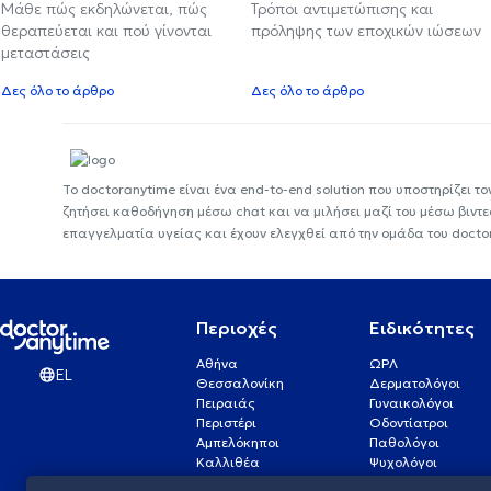
Μάθε πώς εκδηλώνεται, πώς
Τρόποι αντιμετώπισης και
θεραπεύεται και πού γίνονται
πρόληψης των εποχικών ιώσεων
μεταστάσεις
Δες όλο το άρθρο
Δες όλο το άρθρο
Το doctoranytime είναι ένα end-to-end solution που υποστηρίζει το
ζητήσει καθοδήγηση μέσω chat και να μιλήσει μαζί του μέσω βιντ
επαγγελματία υγείας και έχουν ελεγχθεί από την ομάδα του docto
Περιοχές
Ειδικότητες
Αθήνα
ΩΡΛ
EL
Θεσσαλονίκη
Δερματολόγοι
Πειραιάς
Γυναικολόγοι
Περιστέρι
Οδοντίατροι
Αμπελόκηποι
Παθολόγοι
Καλλιθέα
Ψυχολόγοι
Πάτρα
Οφθαλμίατροι