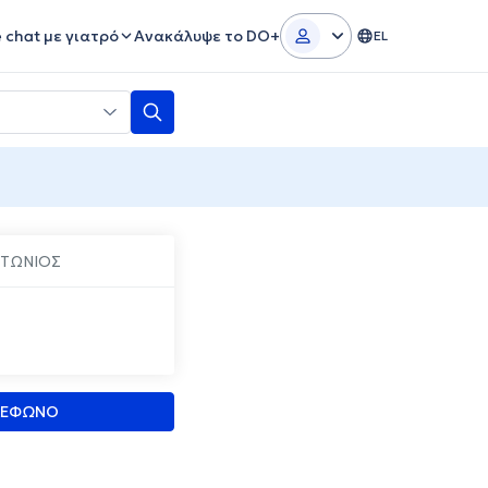
e chat με γιατρό
Ανακάλυψε το DO+
EL
ΝΤΩΝΙΟΣ
ΛΕΦΩΝΟ