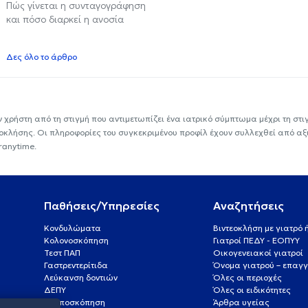
Πώς γίνεται η συνταγογράφηση
και πόσο διαρκεί η ανοσία
Δες όλο το άρθρο
ν χρήστη από τη στιγμή που αντιμετωπίζει ένα ιατρικό σύμπτωμα μέχρι τη στιγμ
εοκλήσης. Οι πληροφορίες του συγκεκριμένου προφίλ έχουν συλλεχθεί από αξ
ranytime.
Παθήσεις/Υπηρεσίες
Αναζητήσεις
Κονδυλώματα
Βιντεοκλήση με γιατρό
Κολονοσκόπηση
Γιατροί ΠΕΔΥ - ΕΟΠΥΥ
Τεστ ΠΑΠ
Οικογενειακοί γιατροί
Γαστρεντερίτιδα
Όνομα γιατρού – επαγγ
Λεύκανση δοντιών
Όλες οι περιοχές
ΔΕΠΥ
Όλες οι ειδικότητες
Κολποσκόπηση
Άρθρα υγείας