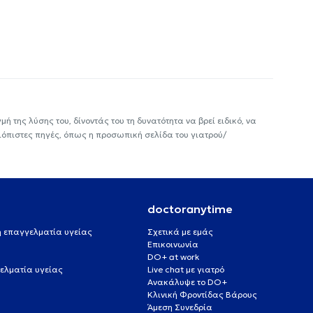
ή της λύσης του, δίνοντάς του τη δυνατότητα να βρεί ειδικό, να
ιόπιστες πηγές, όπως η προσωπική σελίδα του γιατρού/
doctoranytime
 ή επαγγελματία υγείας
Σχετικά με εμάς
Επικοινωνία
DO+ at work
ελματία υγείας
Live chat με γιατρό
Ανακάλυψε το DO+
Κλινική Φροντίδας Βάρους
Άμεση Συνεδρία