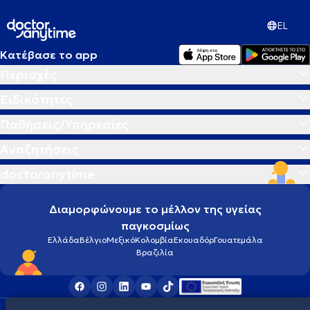
EL
Κατέβασε το app
Περιοχές
Ειδικότητες
Παθήσεις/Υπηρεσίες
Αναζητήσεις
doctoranytime
Διαμορφώνουμε το μέλλον της υγείας
παγκοσμίως
Ελλάδα
Βέλγιο
Μεξικό
Κολομβία
Εκουαδόρ
Γουατεμάλα
Βραζιλία