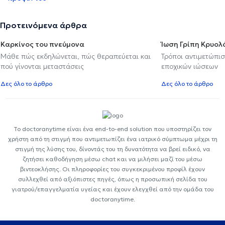
Προτεινόμενα άρθρα
Καρκίνος του πνεύμονα
Ίωση Γρίπη Κρυο
Μάθε πώς εκδηλώνεται, πώς θεραπεύεται και
Τρόποι αντιμετώπι
πού γίνονται μεταστάσεις
εποχικών ιώσεων
Δες όλο το άρθρο
Δες όλο το άρθρο
Το doctoranytime είναι ένα end-to-end solution που υποστηρίζει τον
χρήστη από τη στιγμή που αντιμετωπίζει ένα ιατρικό σύμπτωμα μέχρι τη
στιγμή της λύσης του, δίνοντάς του τη δυνατότητα να βρεί ειδικό, να
ζητήσει καθοδήγηση μέσω chat και να μιλήσει μαζί του μέσω
βιντεοκλήσης. Οι πληροφορίες του συγκεκριμένου προφίλ έχουν
συλλεχθεί από αξιόπιστες πηγές, όπως η προσωπική σελίδα του
γιατρού/επαγγελματία υγείας και έχουν ελεγχθεί από την ομάδα του
doctoranytime.