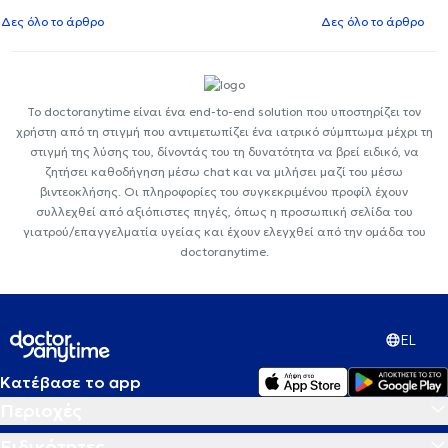
Δες όλο το άρθρο
Δες όλο το άρθρο
Το doctoranytime είναι ένα end-to-end solution που υποστηρίζει τον
χρήστη από τη στιγμή που αντιμετωπίζει ένα ιατρικό σύμπτωμα μέχρι τη
στιγμή της λύσης του, δίνοντάς του τη δυνατότητα να βρεί ειδικό, να
ζητήσει καθοδήγηση μέσω chat και να μιλήσει μαζί του μέσω
βιντεοκλήσης. Οι πληροφορίες του συγκεκριμένου προφίλ έχουν
συλλεχθεί από αξιόπιστες πηγές, όπως η προσωπική σελίδα του
γιατρού/επαγγελματία υγείας και έχουν ελεγχθεί από την ομάδα του
doctoranytime.
EL
Κατέβασε το app
Περιοχές
Ειδικότητες