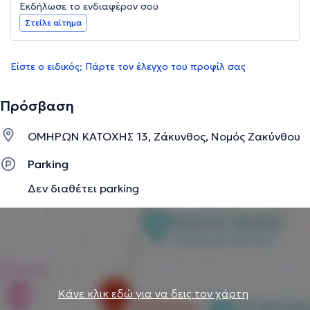
Εκδήλωσε το ενδιαφέρον σου
Στείλε αίτημα
Είστε ο ειδικός; Πάρτε τον έλεγχο του προφίλ σας
Πρόσβαση
ΟΜΗΡΩΝ ΚΑΤΟΧΗΣ 13, Ζάκυνθος, Νομός Ζακύνθου
Parking
Δεν διαθέτει parking
Κάνε κλικ εδώ για να δεις τον χάρτη